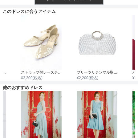
透け感
このドレスに合うアイテム
着丈目安
ファスナー
袖付き二枚重ねレースボレロ
ストラップ付レースチャンキーヒール
プリーツサテンマル取手ダイヤビジュバック
¥
2,200
(税込)
¥
2,200
(税込)
¥
1
骨格タイプ
他のおすすめドレス