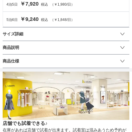
￥7,920
4
泊
5
日
税込
（
￥1,980
/日）
￥9,240
5
泊
6
日
税込
（
￥1,848
/日）
サイズ詳細
ワンピースのサイズ
商品説明
袖とスカートは花柄刺繍のチュールでほどよい透け感のある華やか
商品仕様
サイズ (cm)
S
3L
4L
なドレスワンピースです。光沢のあるサテン生地も使用しており、
季節を問わず一枚で着ていただけるデザインになっております。結
着丈
120
124
118
婚式の二次会やパーティーなどのお呼ばれはもちろん、お食事会や
丈
ひざ上
ひざ下
ミモレ
ロング
パンツ
謝恩会、カジュアルアイテムと合わせて普段使いにもご着用いただ
肩幅
36
41
44
けます。
そでの長さ
40
45
45
生地の厚さ
薄い
厚め
アームホール
38
42
42
店舗でも試着できる♪
バスト
82
94
98
裏地
あり
在庫があれば店舗で試着が出来ます。試着室は混みあうため予約が