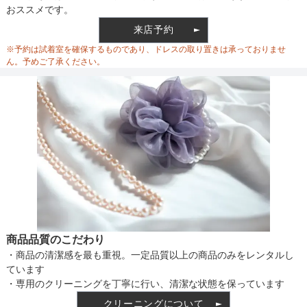
おススメです。
ウエスト
72
88
92
来店予約
ウエスト調整
リボン調整
※予約は試着室を確保するものであり、ドレスの取り置きは承っておりませ
ヒップ
106
116
116
ん。予めご了承ください。
すそまわり
192
200
208
備考
素材
仕様
商品品質のこだわり
・商品の清潔感を最も重視。一定品質以上の商品のみをレンタルし
インナー
ています
・専用のクリーニングを丁寧に行い、清潔な状態を保っています
クリーニングについて