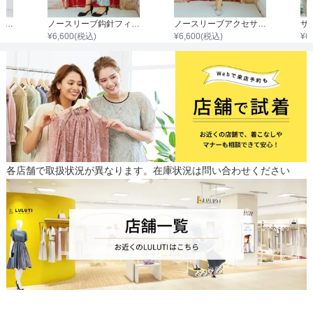
サテンマーメイドラインワンピース
ノースリーブ鈎針フィッシュテールワンピース
ノースリーブアクセサリー付きウエストタックジャガードワンピース
¥
6,600
(税込)
¥
6,600
(税込)
¥
6
各店舗で取扱状況が異なります。在庫状況は問い合わせください