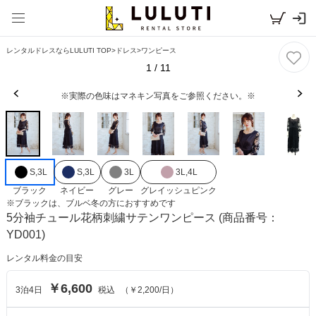
レンタルドレスならLULUTI TOP
>
ドレス
>
ワンピース
1
/
11
※実際の色味はマネキン写真をご参照ください。※
S,3L
S,3L
3L
3L,4L
ブラック
ネイビー
グレー
グレイッシュピンク
※
ブラック
は、
ブルベ冬
の方におすすめです
5分袖チュール花柄刺繍サテンワンピース
(商品番号：
YD001)
レンタル料金の目安
￥6,600
3
泊
4
日
税込
（
￥2,200
/日）