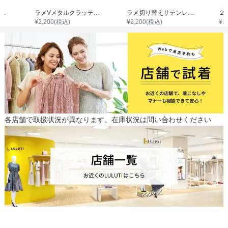
オーガンジー2wayリボンバッグ
ラメVメタルクラッチバッグ
ラメ切り替えサテンレター型クラッチバッグ
¥
2,200
(税込)
¥
2,200
(税込)
¥
1
各店舗で取扱状況が異なります。在庫状況は問い合わせください