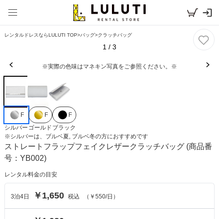
レンタルドレスならLULUTI TOP
>
バッグ
>
クラッチバッグ
1
/
3
※実際の色味はマネキン写真をご参照ください。※
F
F
F
シルバー
ゴールド
ブラック
※
シルバー
は、
ブルベ夏, ブルベ冬
の方におすすめです
ストレートフラップフェイクレザークラッチバッグ
(商品番
号：YB002)
レンタル料金の目安
￥1,650
3
泊
4
日
税込
（
￥550
/日）