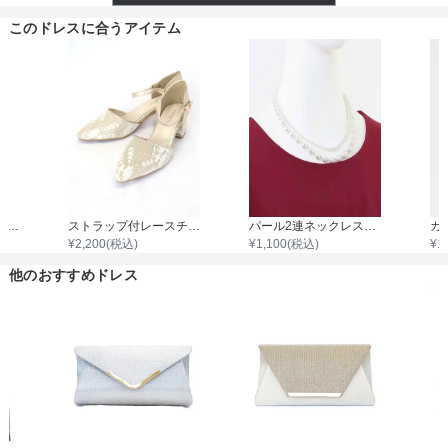
透け感
このドレスに合うアイテム
着丈目安
ファスナー
袖付き二枚重ねレースボレロ
ストラップ付レースチャンキーヒール
パール2連ネックレス43cm/パール0.3cm～0.8cm
¥
2,200
(税込)
¥
1,100
(税込)
¥
1
骨格タイプ
他のおすすめドレス