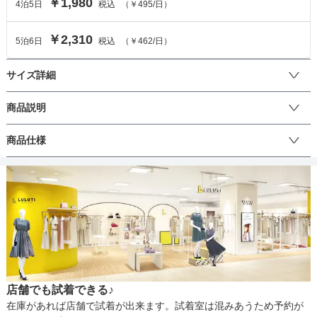
￥1,980
4
泊
5
日
税込
（
￥495
/日）
￥2,310
5
泊
6
日
税込
（
￥462
/日）
サイズ詳細
バッグのサイズ
商品説明
フェイクレザーでシンプルなクラッチバッグです。パーティードレ
商品仕様
サイズ (cm)
F
スにぴったりなのはもちろん、セレモニースーツにもぴったりで
す！手提げ、クラッチの2WAY使いができます。
高さ
15.5
丈
最大幅
26
マチ
4.5
生地の厚さ
店舗でも試着できる♪
裏地
在庫があれば店舗で試着が出来ます。試着室は混みあうため予約が