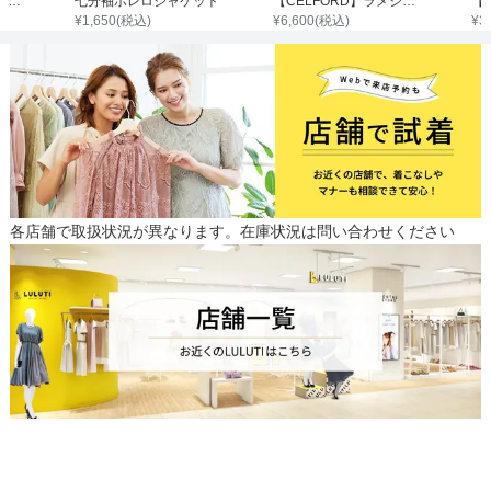
ラメクロップドカーディガン
七分袖ボレロジャケット
【CELFORD】ラメシアーリブカーディガン
¥
1,650
(税込)
¥
6,600
(税込)
¥
3
各店舗で取扱状況が異なります。在庫状況は問い合わせください