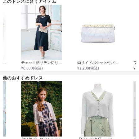
このドレスに合うアイテム
着丈目安
ファスナー
ストラップ付レースチャンキーヒール
チェック柄サテン切り替えワンピース
両サイドポケット付パールビジュタック入りサテンバッグ
¥
6,600
(税込)
¥
2,200
(税込)
¥
1
骨格タイプ
他のおすすめドレス