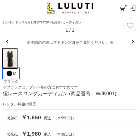
レンタルドレスならLULUTI TOP
>
羽織り
>
カーディガン
1
/
1
※実際の色味はマネキン写真をご参照ください。※
M
ブラック
※
ブラック
は、
ブルベ冬
の方におすすめです
総レースロングカーディガン
(商品番号：WJK001)
レンタル料金の目安
￥1,650
3
泊
4
日
税込
（
￥550
/日）
￥1,980
4
泊
5
日
税込
（
￥495
/日）