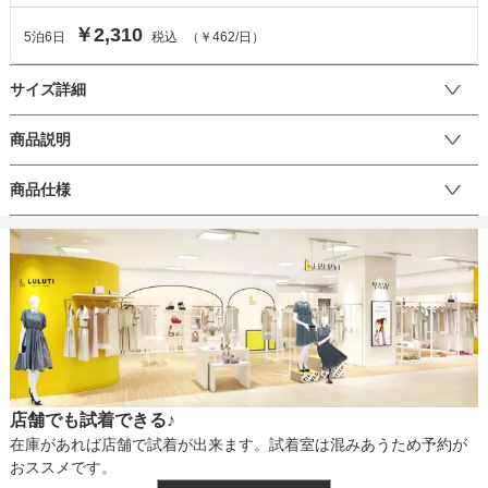
￥2,310
5
泊
6
日
税込
（
￥462
/日）
サイズ詳細
ボレロのサイズ
商品説明
袖のレースがポイントのセットアップ。トップスのドレープがふん
商品仕様
サイズ (cm)
M
わりと体系をカバーします。バックファスナーとウエストはゴムな
ので着脱が楽々！シンプルなデザインなので、お好みのアクセサリ
着丈
50
ーやバッグと合わせて、様々なコーディネートをお楽しみ頂けま
丈
す。テーパードシルエットになっており、気になる太もも回りもし
肩幅
54
っかりカバーしてくれます。
そでの長さ
52
生地の厚さ
アームホール
42
店舗でも試着できる♪
バスト
95
裏地
在庫があれば店舗で試着が出来ます。試着室は混みあうため予約が
おススメです。