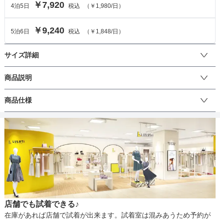
￥7,920
4
泊
5
日
税込
（
￥1,980
/日）
￥9,240
5
泊
6
日
税込
（
￥1,848
/日）
サイズ詳細
ワンピースのサイズ
商品説明
総レースだけど甘すぎない大人っぽいレースが華やかさを演出しま
商品仕様
サイズ (cm)
M
す。首元と袖口の切り替え、ウエストのブラックのリボンがアクセ
ントに♪袖のパフスリーブが女性らしさを引き立てます。結婚式をは
着丈
115
じめ、パーティーやちょっとしたお出かけにもおすすめです。
丈
ひざ上
ひざ下
ミモレ
ロング
パンツ
肩幅
45
そでの長さ
30
生地の厚さ
薄い
厚め
アームホール
43
店舗でも試着できる♪
バスト
84
裏地
あり
在庫があれば店舗で試着が出来ます。試着室は混みあうため予約が