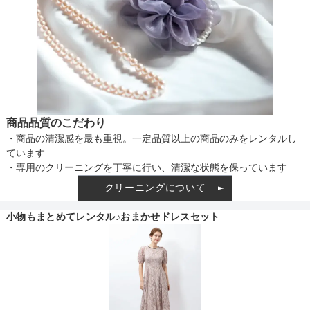
透け感
着丈目安
ファスナー
商品品質のこだわり
・商品の清潔感を最も重視。一定品質以上の商品のみをレンタルし
ています
・専用のクリーニングを丁寧に行い、清潔な状態を保っています
骨格タイプ
クリーニングについて
小物もまとめてレンタル♪おまかせドレスセット