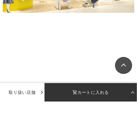
取り扱い店舗
カートに入れる
STEP 01
STEP 02
着用日を選択
返却日を選択
着用日
着用日
下のカレンダーから着用日を選択してください
下のカレンダーから返却日を選択してください
品番：
WD014