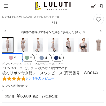
レンタルドレスならLULUTI TOP
>
ドレス
>
ワンピース
1
/
11
※実際の色味はマネキン写真をご参照ください。※
M
M
M
M
ピンクベージュ
ミント
ブルーグレー
ネイビー
※
ピンクベージュ
は、
ブルベ夏
の方におすすめです
後ろリボン付き総レースワンピース
(商品番号：WD014)
5.0 (1件のレビュー)
レンタル料金の目安
￥6,600
3
泊
4
日
税込
（
￥2,200
/日）