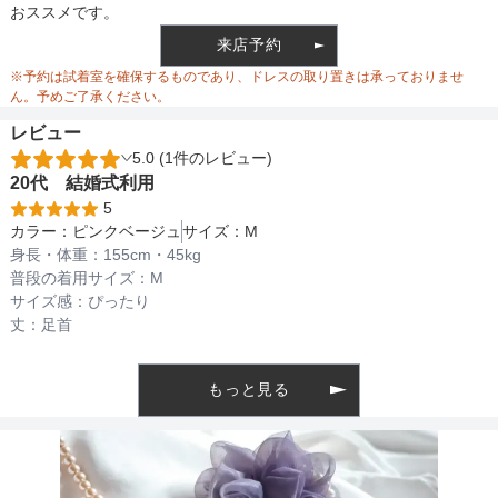
おススメです。
ウエスト
76
来店予約
ウエスト調整
リボン調整
※予約は試着室を確保するものであり、ドレスの取り置きは承っておりませ
ヒップ
138
ん。予めご了承ください。
レビュー
すそまわり
214
5.0 (1件のレビュー)
備考
20代
結婚式
利用
5
カラー：
ピンクベージュ
サイズ：
M
素材
身長・体重：
155
cm・
45kg
普段の着用サイズ：
M
サイズ感：
ぴったり
丈：
足首
仕様
もっと見る
インナー