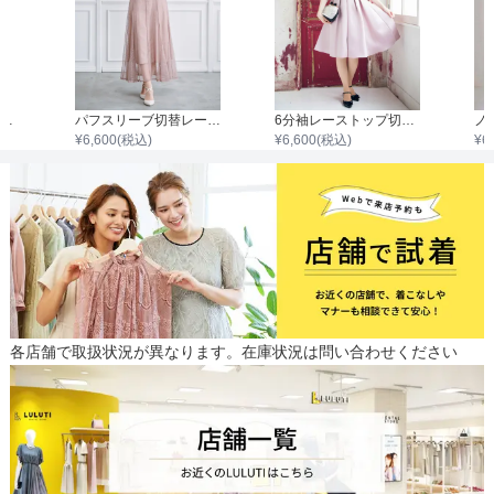
【MERCURYDUO】エンブロイダリーラッフルワンピース
パフスリーブ切替レースワンピース
6分袖レーストップ切替フレアーワンピース
¥
6,600
(税込)
¥
6,600
(税込)
¥
6
各店舗で取扱状況が異なります。在庫状況は問い合わせください