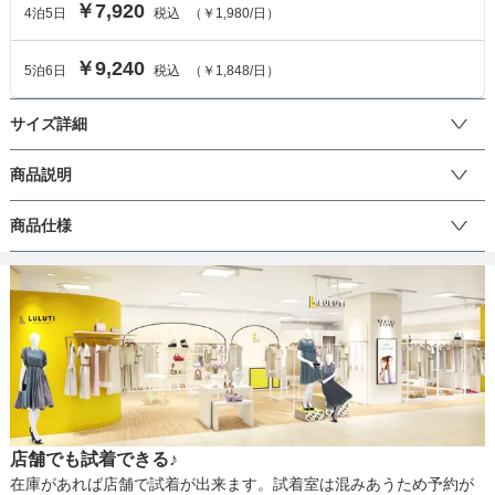
￥7,920
4
泊
5
日
税込
（
￥1,980
/日）
￥9,240
5
泊
6
日
税込
（
￥1,848
/日）
サイズ詳細
ワンピースのサイズ
商品説明
総レースだけど甘すぎない大人っぽいレースが華やかさを演出しま
商品仕様
サイズ (cm)
M
す。首元と袖口の切り替え、ウエストのブラックのリボンがアクセ
ントに♪袖のパフスリーブが女性らしさを引き立てます。結婚式をは
着丈
115
じめ、パーティーやちょっとしたお出かけにもおすすめです。
丈
ひざ上
ひざ下
ミモレ
ロング
パンツ
肩幅
45
そでの長さ
30
生地の厚さ
薄い
厚め
アームホール
43
店舗でも試着できる♪
バスト
84
裏地
あり
在庫があれば店舗で試着が出来ます。試着室は混みあうため予約が