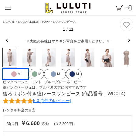
レンタルドレスならLULUTI TOP
>
ドレス
>
ワンピース
1
/
11
※実際の色味はマネキン写真をご参照ください。※
M
M
M
M
ピンクベージュ
ミント
ブルーグレー
ネイビー
※
ピンクベージュ
は、
ブルベ夏
の方におすすめです
後ろリボン付き総レースワンピース
(商品番号：WD014)
5.0 (1件のレビュー)
レンタル料金の目安
￥6,600
3
泊
4
日
税込
（
￥2,200
/日）