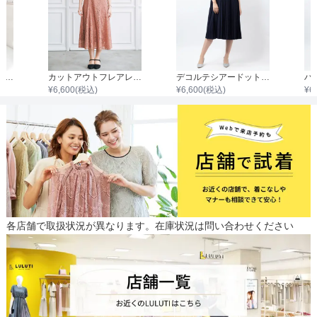
袖ありハイネックアンティークワンピース
カットアウトフレアレースワンピース
デコルテシアードットワンピース
¥
6,600
(税込)
¥
6,600
(税込)
¥
6
各店舗で取扱状況が異なります。在庫状況は問い合わせください