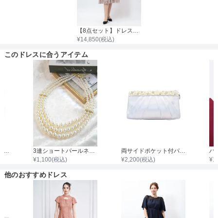
【8点セット】ドレス＋小物7点
¥
14,850
(税込)
このドレスに合うアイテム
がま口パール花柄刺繍クラッチバッグ
3連ショートパールネックレス
両サイドポケット付パールビジュタック入りサテンバッグ
¥
1,100
(税込)
¥
2,200
(税込)
¥
1
他のおすすめドレス