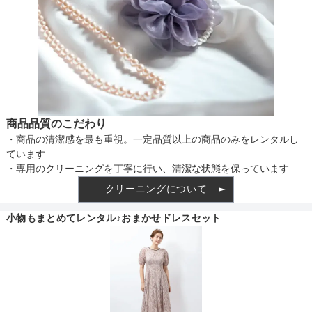
透け感
着丈目安
ファスナー
商品品質のこだわり
・商品の清潔感を最も重視。一定品質以上の商品のみをレンタルし
ています
・専用のクリーニングを丁寧に行い、清潔な状態を保っています
骨格タイプ
クリーニングについて
小物もまとめてレンタル♪おまかせドレスセット