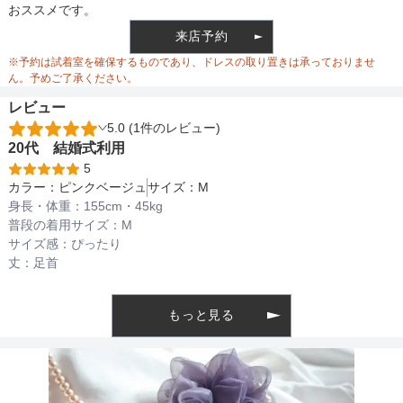
おススメです。
ウエスト
76
来店予約
ウエスト調整
リボン調整
※予約は試着室を確保するものであり、ドレスの取り置きは承っておりませ
ヒップ
138
ん。予めご了承ください。
レビュー
すそまわり
214
5.0 (1件のレビュー)
備考
20代
結婚式
利用
5
カラー：
ピンクベージュ
サイズ：
M
素材
身長・体重：
155
cm・
45kg
普段の着用サイズ：
M
サイズ感：
ぴったり
丈：
足首
仕様
もっと見る
インナー