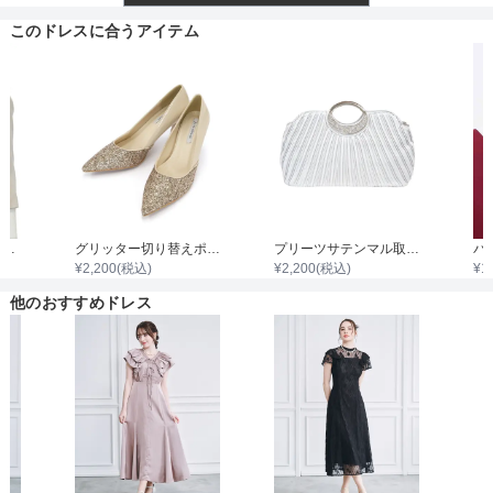
透け感
このドレスに合うアイテム
着丈目安
ファスナー
7分袖ノーカラージャケット
グリッター切り替えポインテッドハイヒール
プリーツサテンマル取手ダイヤビジュバック
¥
2,200
(税込)
¥
2,200
(税込)
¥
1
骨格タイプ
他のおすすめドレス