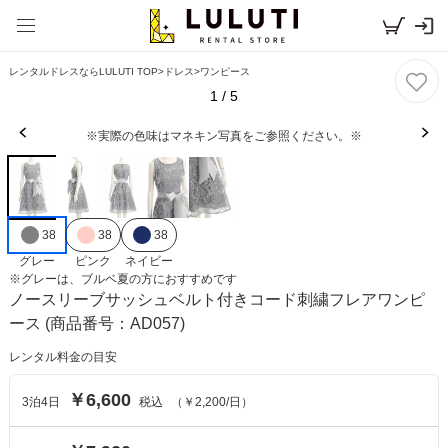
レンタルドレスならLULUTI TOP
>
ドレス
>
ワンピース
1
/
5
※実際の色味はマネキン写真をご参照ください。※
38
38
38
グレー
ピンク
ネイビー
※
グレー
は、
ブルベ夏
の方におすすめです
ノースリーブサッシュベルト付きコード刺繍フレアワンピ
ース
(商品番号：AD057)
レンタル料金の目安
￥6,600
3
泊
4
日
税込
（
￥2,200
/日）