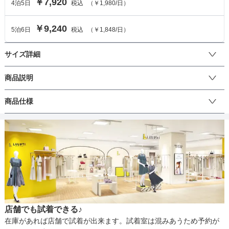
￥7,920
4
泊
5
日
税込
（
￥1,980
/日）
￥9,240
5
泊
6
日
税込
（
￥1,848
/日）
サイズ詳細
ワンピースのサイズ
商品説明
シャイニーコードの刺繍レースがとても華やかな印象のドレスで
商品仕様
サイズ (cm)
38
す。歩くたびにシャイニーコードがキラキラと輝き、女子力をアッ
プさせてくれます♪
着丈
98
丈
ひざ上
ひざ下
ミモレ
ロング
パンツ
肩幅
32
そでの長さ
-
生地の厚さ
薄い
厚め
アームホール
41
店舗でも試着できる♪
バスト
80
裏地
あり
在庫があれば店舗で試着が出来ます。試着室は混みあうため予約が