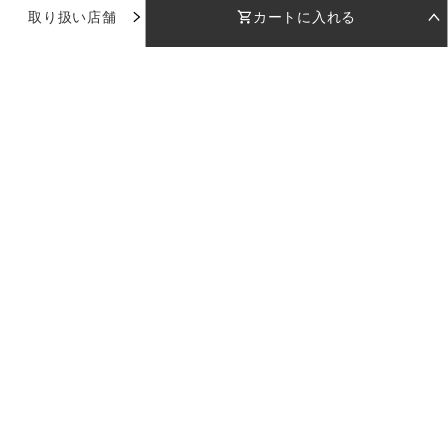
取り扱い店舗
カートに入れる
お気に入り
STEP 01
STEP 02
着用日を選択
返却日を選択
店舗で試着
店舗一覧
着用日
着用日
下のカレンダーから着用日を選択してください
下のカレンダーから返却日を選択してください
品番：
AD057
使い方ガイド
カラー：
グレー
日付を選択してください
日付を選択してください
お問い合わせ
受取日
受取日
返却日
返却日
サイズ：
38
--
--
--
--
返却日を変更
返却日を変更
ログイン
38
店舗を指定
カラー：
グレー
セット内容
※日付設定後、在庫状況が表示されます
ご利用料金
LULUTIについて
企業情報
採用情報
プライバシーポリシー
特定商取引法に基づく表記
サイズ：
現在のドレスの空き状況
38
カートに入れる
※受取日は着用日の2日前に設定されます
38
日付を選択してください
ご利用料金
Copyright 2023 LULUTI All Rights Reserved.