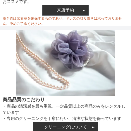
おススメです。
ウエスト
62
来店予約
ウエスト調整
ベルト調整
※予約は試着室を確保するものであり、ドレスの取り置きは承っておりませ
ヒップ
96
ん。予めご了承ください。
すそまわり
168
備考
素材
仕様
商品品質のこだわり
・商品の清潔感を最も重視。一定品質以上の商品のみをレンタルし
インナー
ています
・専用のクリーニングを丁寧に行い、清潔な状態を保っています
クリーニングについて