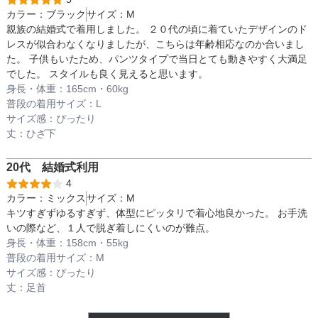
カラー：
ブラック
サイズ：
M
親族の結婚式で着用しました。 ２０代の頃に着ていたデザインのド
レスが似合わなくなりましたが、こちらは年齢相応なのか合いまし
透け感
た。 子供もいたため、パンツタイプで当日とても動きやすく大満足
でした。 スタイルも良く見えると思います。
身長・体重：
165
cm・
60kg
普段の着用サイズ：
L
着丈目安
サイズ感：
ぴったり
丈：
ひざ下
ファスナー
20代
結婚式
利用
4
カラー：
ミックス
サイズ：
M
キツすぎずゆるすぎず、体型にピッタリで着心地良かった。 お手洗
骨格タイプ
いの際など、１人で脱ぎ着しにくいのが難点。
身長・体重：
158
cm・
55kg
普段の着用サイズ：
M
サイズ感：
ぴったり
丈：
足首