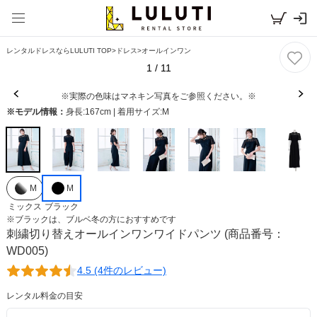
レンタルドレスならLULUTI TOP
>
ドレス
>
オールインワン
1
/
11
※実際の色味はマネキン写真をご参照ください。※
※モデル情報：
身長:167cm | 着用サイズ:M
M
M
ミックス
ブラック
※
ブラック
は、
ブルベ冬
の方におすすめです
刺繍切り替えオールインワンワイドパンツ
(商品番号：
WD005)
4.5 (4件のレビュー)
レンタル料金の目安