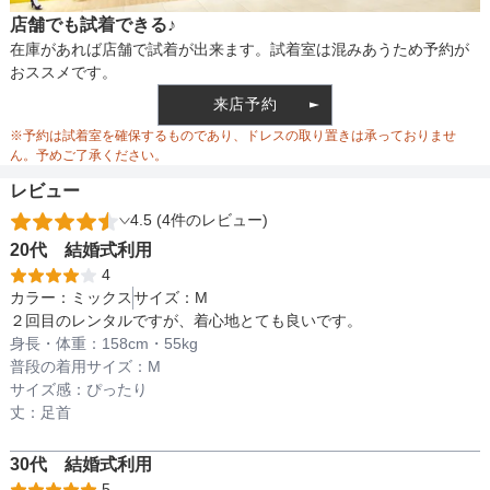
店舗でも試着できる♪
バスト
92
裏地
あり
在庫があれば店舗で試着が出来ます。試着室は混みあうため予約が
おススメです。
ウエスト
72
来店予約
ウエスト調整
なし
※予約は試着室を確保するものであり、ドレスの取り置きは承っておりませ
ヒップ
104
ん。予めご了承ください。
レビュー
パンツ股下
58
4.5 (4件のレビュー)
備考
20代
結婚式
利用
4
カラー：
ミックス
サイズ：
M
素材
２回目のレンタルですが、着心地とても良いです。
身長・体重：
158
cm・
55kg
普段の着用サイズ：
M
サイズ感：
ぴったり
仕様
丈：
足首
30代
結婚式
利用
インナー
5