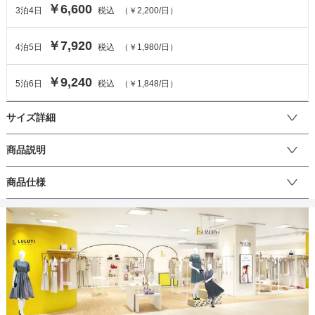
￥6,600
3
泊
4
日
税込
（
￥2,200
/日）
￥7,920
4
泊
5
日
税込
（
￥1,980
/日）
￥9,240
5
泊
6
日
税込
（
￥1,848
/日）
サイズ詳細
オールインワンのサイズ
商品説明
オーガンジーの刺繍が大人かわいいオールインワン♪サテン生地のハ
商品仕様
サイズ (cm)
M
イウエストデザインが脚長効果を演出します。背中ファスナーで着
脱しやすいクラシカルでエレガントな一枚です。結婚式をはじめと
着丈
134
するお祝い事での着用はもちろん、ちょっとしたお出かけや写真撮
丈
ひざ上
ひざ下
ミモレ
ロング
パンツ
影などでもご利用頂けます♪シーンに合わせてご利用下さい。
肩幅
36
そでの長さ
27
生地の厚さ
薄い
厚め
アームホール
48