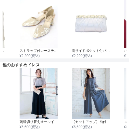
7分袖ノーカラージャケット
ストラップ付レースチャンキーヒール
両サイドポケット付パールビジュタック入りサテンバッグ
¥
2,200
(税込)
¥
2,200
(税込)
¥
1
他のおすすめドレス
【MERCURYDUO】チュールフリルドッキングオールインワン
刺繍切り替えオールインワンワイドパンツ
【セットアップ】袖付きレーストップスワイドパンツ
¥
6,600
(税込)
¥
6,600
(税込)
¥
6