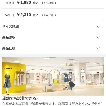
￥1,980
4
泊
5
日
税込
（
￥495
/日）
￥2,310
5
泊
6
日
税込
（
￥462
/日）
サイズ詳細
ボレロのサイズ
商品説明
ショールやストールに見えるデザインですが、袖が通せるので脱げ
商品仕様
サイズ (cm)
M
L
LL
3L
にくく優雅な雰囲気を演出します。結んでボレロとして着用もでき
るのでコーディネートの幅が広がります。
着丈
94
101
104
110
丈
肩幅
31.5
32
32
32.5
そでの長さ
39
40
40.5
42
生地の厚さ
アームホール
36
39
41
44
店舗でも試着できる♪
バスト
44
49
52.5
56.5
裏地
在庫があれば店舗で試着が出来ます。試着室は混みあうため予約が