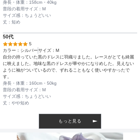
身長・体重：
158
cm・
40kg
透け感
普段の着用サイズ：
M
サイズ感：
ちょうどいい
丈：
短め
着丈目安
50代
5
カラー：
シルバー
サイズ：
M
ファスナー
自分の持っていた黒のドレスに羽織りました。レースがとても綺麗
に映えました。地味な黒のドレスが華やかになりめした。見えない
ように袖がついているので、ずれることもなく使いやすかったで
す。
骨格タイプ
身長・体重：
160
cm・
50kg
普段の着用サイズ：
M
サイズ感：
ちょうどいい
丈：
やや短め
もっと見る