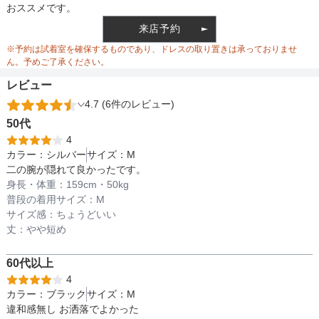
おススメです。
来店予約
ウエスト調整
※予約は試着室を確保するものであり、ドレスの取り置きは承っておりませ
ん。予めご了承ください。
レビュー
4.7 (6件のレビュー)
備考
50代
4
カラー：
シルバー
サイズ：
M
素材
二の腕が隠れて良かったです。
身長・体重：
159
cm・
50kg
普段の着用サイズ：
M
サイズ感：
ちょうどいい
仕様
丈：
やや短め
60代以上
インナー
4
カラー：
ブラック
サイズ：
M
違和感無し お洒落でよかった