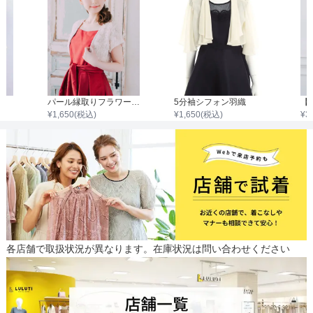
パール縁取りフラワーボレロ
5分袖シフォン羽織
¥
1,650
(税込)
¥
1,650
(税込)
¥
3
各店舗で取扱状況が異なります。在庫状況は問い合わせください