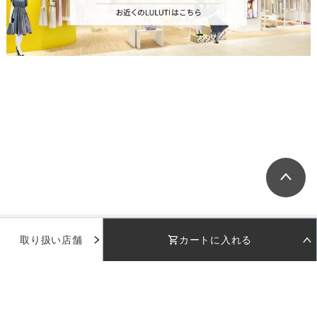
取り扱い店舗
カートに入れる
STEP 01
STEP 02
着用日を選択
返却日を選択