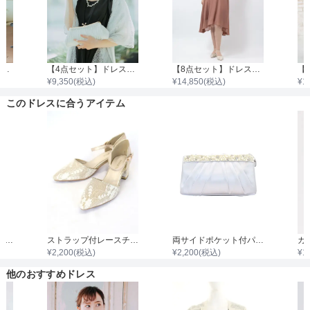
【4点セット】ドレス＆羽織・バック・ネックレス
【4点セット】ドレス＆羽織・バック・イヤリング
【8点セット】ドレス＋小物7点
¥
9,350
(税込)
¥
14,850
(税込)
¥
1
このドレスに合うアイテム
袖付き二枚重ねレースボレロ
ストラップ付レースチャンキーヒール
両サイドポケット付パールビジュタック入りサテンバッグ
¥
2,200
(税込)
¥
2,200
(税込)
¥
1
他のおすすめドレス