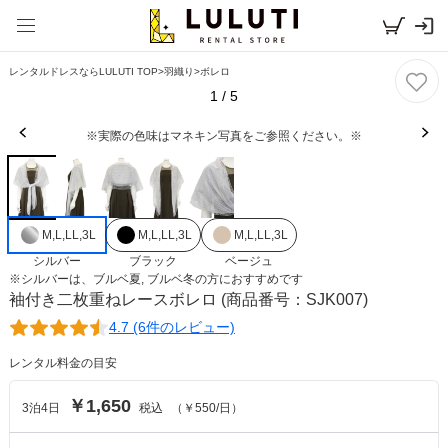
レンタルドレスならLULUTI TOP
>
羽織り
>
ボレロ
1
/
5
※実際の色味はマネキン写真をご参照ください。※
M,L,LL,3L
M,L,LL,3L
M,L,LL,3L
シルバー
ブラック
ベージュ
※
シルバー
は、
ブルベ夏, ブルベ冬
の方におすすめです
袖付き二枚重ねレースボレロ
(商品番号：SJK007)
4.7 (6件のレビュー)
レンタル料金の目安
￥1,650
3
泊
4
日
税込
（
￥550
/日）