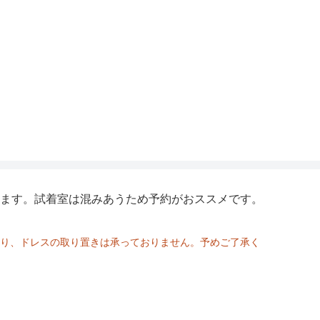
40
40
68
76
84
100
整
112
122
トサイズは最大値のサイズです。
240
244
ます。試着室は混みあうため予約がおススメです。
り、ドレスの取り置きは承っておりません。予めご了承く