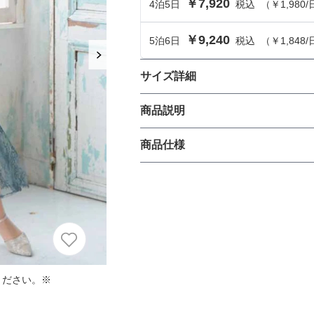
￥7,920
4
泊
5
日
税込
（
￥1,980
/
におすすめのドレス特集♥
パーソナルカラーのプロ監修！は
￥9,240
5
泊
6
日
税込
（
￥1,848
/
の結婚式参列にぴったりのドレス
サイズ詳細
パーソナルカラーのプロ監修！上
ワンピースのサイズ
商品説明
叶える結婚式参列ドレスセット
族編】
総チュールに刺繍が施してある贅
商品仕様
サイズ (cm)
いポイントです。前後ウエストに
エストマークとしてベルトを合わ
着丈
す♡結婚式や二次会、披露宴のお
丈
ひざ上
式・謝恩会・同窓会などにもおす
肩幅
生地の厚さ
薄い
そでの長さ
ください。※