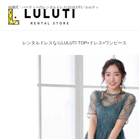
結婚式・パーティーのレンタルドレスはLULUTI／ルルティ
レンタルドレスならLULUTI TOP
>
ドレス
>
ワンピース
カテゴリから選ぶ
年代か
ドレス
20代
ワンピース
30代
パンツ
40代
セットアップ
50代
オールインワン
60代以
季節の
ブライズメイド