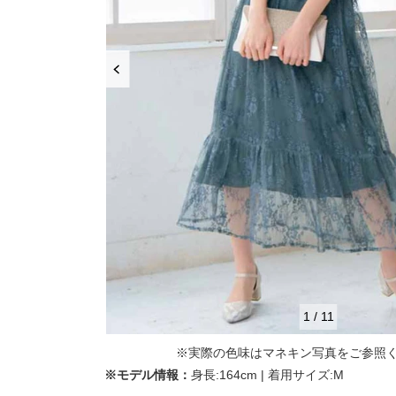
推し活
ルルティオリジナル
骨格＆
マザードレス
じめて
セット
専門家監修 骨格×カラーセット
骨格＆
セット商品
推しに会う日はこれ♡
品さを
【ご親
高級レストランにぴったり！洗練された
8点セット(ドレス＋小物7点)
アウター
夜の装い
羽織り
6点セット(ドレス＋小物5点)
初めての結婚式参列はこれで間違いな
い！
バッグ
4点セット（ドレス＋小物3点）
ボレロ
ご親族・マザードレス風
シューズ
ショール
サブバッグ
1
/
11
同窓会に着ていきたい憧れドレスはこれ
アクセサリー
ジャケット
クラッチバッグ
ヒール
※実際の色味はマネキン写真をご参照
♡
※モデル情報：
身長:164cm | 着用サイズ:M
ブラックフォーマル
カーディガン
ハンドバッグ
ストラップ付き
ネックレス