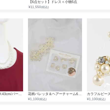
【6点セット】ドレス＋小物5点
¥
11,550
(税込)
パール2連ネックレス43cm/パール0.3cm～0.8cm
花柄バレッタ＆ヘアーチャーム6個セット
¥
1,100
¥
1,100
(税込)
(税込)