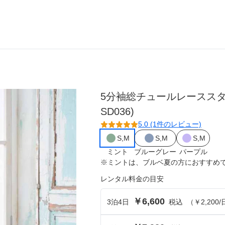
ら選ぶ
シーンから選ぶ
5分袖総チュールレースス
結婚式・パーティ
SD036)
成人式・同窓会
5.0 (1件のレビュー)
S,M
S,M
S,M
入卒・セレモニー
ミント
ブルーグレー
パープル
※
ミント
は、
ブルベ夏
の方におすすめ
食事・挨拶
レンタル料金の目安
上
推し活・イベント
￥6,600
3
泊
4
日
税込
（
￥2,200
/
コンテンツ