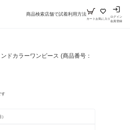
商品検索
店舗で試着
利用方法
ログイン
カート
お気に入り
会員登録
メンズ
タンドカラーワンピース
シーン
(商品番号：
アイテム
パーティー
キッズ
ブラックフォーマル
小物セット（パーティー用）
ベビー（70cm-90cm）
です
リクルート
小物セット（ブラックフォーマル用）
ガール（100cm-165cm）
ドレス
日）
ボーイ（100cm-165cm）
スーツ
フォーマル