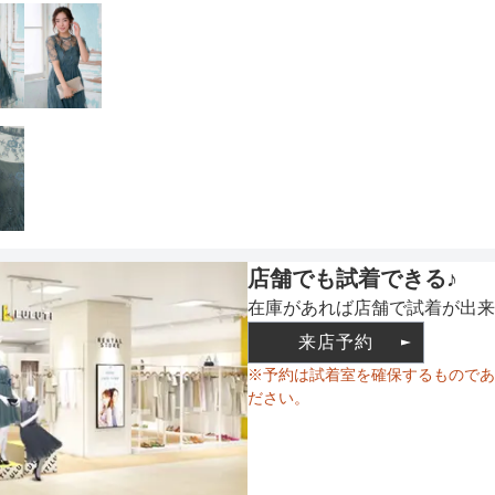
アームホール
裏地
あり
バスト
ウエスト
ウエスト調整
ゴム調
ヒップ
備考
ウエス
すそまわり
店舗でも試着できる♪
在庫があれば店舗で試着が出来
来店予約
素材
※予約は試着室を確保するものであ
ださい。
仕様