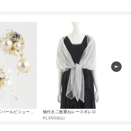
カラフルビーズパールビジュードロップイヤリング
袖付き二枚重ねレースボレロ
¥
1,650
¥
2,200
(税込)
(税