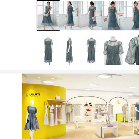
ワンランク上を叶える謝恩会ドレス
その他
フラット
ヘアーアクセサリー
ブラックフォーマル
セレモニースーツ
好印象セレモニーコーデ 初めての卒園
式もこれ一着で安心♡
イヤリング
小物セット
リクルートスーツ
ブランド
ベルト
その他
AIMER
おすすめ商品
ブレスレット
CELFORD
FRAY I.D
SNIDEL
kaene
Phase Eight
REWAKES