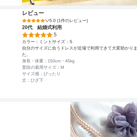
レビュー
5.0 (1件のレビュー)
20代
結婚式
利用
5
カラー：
ミント
サイズ：
S
自分のサイズに合うドレスが近場で利用できて大変助かり
た。
身長・体重：
150
cm・
45kg
普段の着用サイズ：
M
サイズ感：
ぴったり
丈：
ひざ下