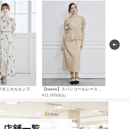
【FRAY I.D】ボタニカルエンブロイダリーワンピース
【kaene】スパンコールレースビスチェギャザースリーブワンピース
¥
11,000
¥
6,600
(税込)
(税