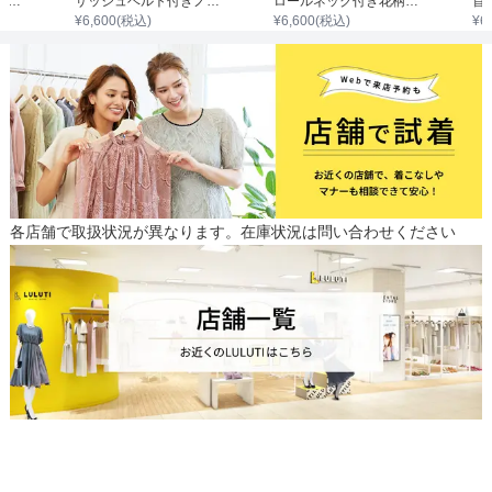
フラワーモチーフ総レースドレス
サッシュベルト付きノースリーブ縦ライン花柄刺繍ワンピース
ロールネック付き花柄刺繍ウエスト切替レースワンピース
¥
6,600
(税込)
¥
6,600
(税込)
¥
6
各店舗で取扱状況が異なります。在庫状況は問い合わせください