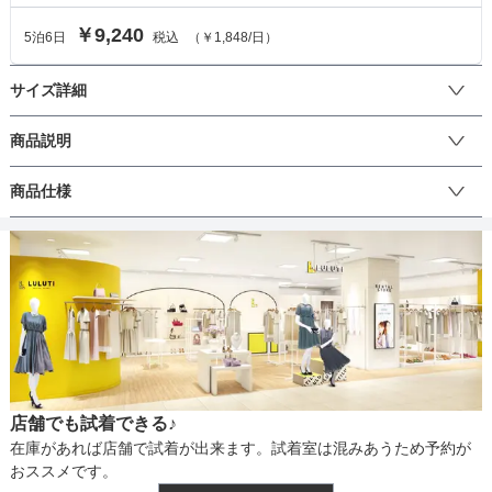
￥9,240
5
泊
6
日
税込
（
￥1,848
/日）
サイズ詳細
ワンピースのサイズ
商品説明
トップスのレースはお花のようなレトロなデザインレース。首元の
商品仕様
サイズ (cm)
M
開きが少ないスタンドネックは華奢な体型の方にも着こなしやすい
デザインです。ウエストも後ろで調整できるリボン付きなのでサイ
着丈
105
ズに不安な方も安心です。結婚式や二次会、披露宴のお呼ばれなど
丈
にぴったりなデザインです。成人式・謝恩会・同窓会などにもおす
肩幅
33
すめです♪
そでの長さ
7.5
生地の厚さ
アームホール
40
店舗でも試着できる♪
バスト
82
裏地
在庫があれば店舗で試着が出来ます。試着室は混みあうため予約が
おススメです。