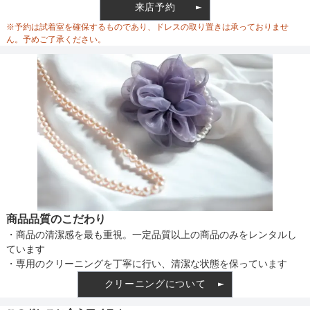
ウエスト
72
来店予約
ウエスト調整
※予約は試着室を確保するものであり、ドレスの取り置きは承っておりませ
ヒップ
124
ん。予めご了承ください。
すそまわり
216
備考
素材
仕様
商品品質のこだわり
・商品の清潔感を最も重視。一定品質以上の商品のみをレンタルし
インナー
ています
・専用のクリーニングを丁寧に行い、清潔な状態を保っています
クリーニングについて
透け感