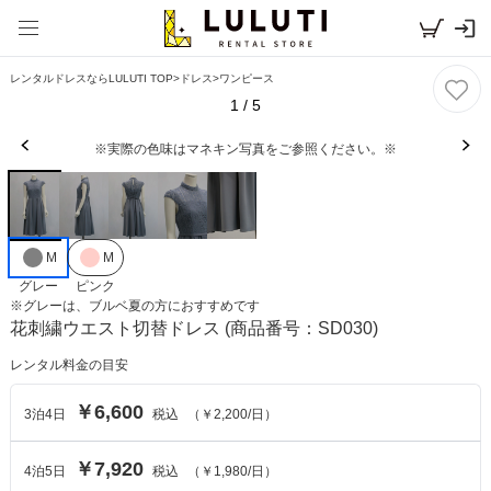
レンタルドレスならLULUTI TOP
>
ドレス
>
ワンピース
1
/
5
※実際の色味はマネキン写真をご参照ください。※
M
M
グレー
ピンク
※
グレー
は、
ブルベ夏
の方におすすめです
花刺繍ウエスト切替ドレス
(商品番号：SD030)
レンタル料金の目安
￥6,600
3
泊
4
日
税込
（
￥2,200
/日）
￥7,920
4
泊
5
日
税込
（
￥1,980
/日）