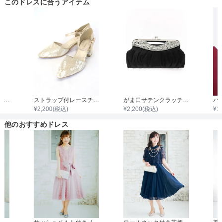
このドレスに合うアイテム
着丈目安
ファスナー
袖付き二枚重ねレースボレロ
ストラップ付レースチャンキーヒール
がま口サテンクラッチバック
¥
2,200
(税込)
¥
2,200
(税込)
¥
1
骨格タイプ
他のおすすめドレス