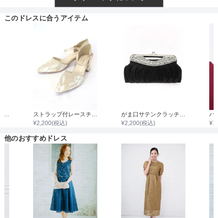
透け感
このドレスに合うアイテム
着丈目安
ファスナー
袖付き二枚重ねレースボレロ
ストラップ付レースチャンキーヒール
がま口サテンクラッチバック
¥
2,200
(税込)
¥
2,200
(税込)
¥
1
骨格タイプ
他のおすすめドレス