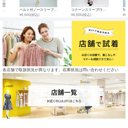
袖あり配色レースハシゴ切り替えワンピース
ベルト付ノースリーブチュール刺繍ワンピース
コクーンスリーブIラインレースワンピース
¥
6,600
(税込)
¥
6,600
(税込)
¥
6
各店舗で取扱状況が異なります。在庫状況は問い合わせください