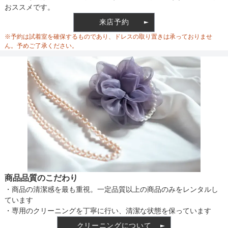
おススメです。
ウエスト
90
来店予約
ウエスト調整
ゴム調整
※予約は試着室を確保するものであり、ドレスの取り置きは承っておりませ
ヒップ
118
ん。予めご了承ください。
すそまわり
-
備考
ウエストサイズは最大値のサイズです。
素材
仕様
商品品質のこだわり
・商品の清潔感を最も重視。一定品質以上の商品のみをレンタルし
インナー
ています
・専用のクリーニングを丁寧に行い、清潔な状態を保っています
クリーニングについて