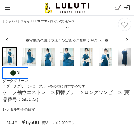
レンタルドレスならLULUTI TOP
>
ドレス
>
ワンピース
1
/
11
※実際の色味はマネキン写真をご参照ください。※
3L
ダークグリーン
※
ダークグリーン
は、
ブルベ冬
の方におすすめです
ケープ袖ウエストレース切替プリーツロングワンピース
(商
品番号：SD022)
レンタル料金の目安
￥6,600
3
泊
4
日
税込
（
￥2,200
/日）