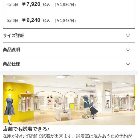
￥7,920
4
泊
5
日
税込
（
￥1,980
/日）
￥9,240
5
泊
6
日
税込
（
￥1,848
/日）
サイズ詳細
ワンピースのサイズ
商品説明
ケープ袖になっているので、嫌な締め付け感がなく、楽に着て頂け
商品仕様
サイズ (cm)
3L
るワンピースです。軽やかなシフォン素材で、上品な透け感があ
り、一層女性らしさを引き立ててくれます。少しハイウエスト位置
着丈
106
に可愛らしい花柄レースの切替が入っており、スタイルアップ効果
丈
ひざ上
ひざ下
ミモレ
ロング
パンツ
もあります。スカート部分には細かいプリーツが入っており、エレ
肩幅
39
ガントさもアップ♪
そでの長さ
23
生地の厚さ
薄い
厚め
アームホール
-
店舗でも試着できる♪
バスト
104
裏地
あり
在庫があれば店舗で試着が出来ます。試着室は混みあうため予約が