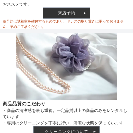
おススメです。
ウエスト
71
来店予約
ウエスト調整
なし
※予約は試着室を確保するものであり、ドレスの取り置きは承っておりませ
ヒップ
112
ん。予めご了承ください。
すそまわり
224
備考
素材
仕様
商品品質のこだわり
・商品の清潔感を最も重視。一定品質以上の商品のみをレンタルし
インナー
ています
・専用のクリーニングを丁寧に行い、清潔な状態を保っています
クリーニングについて