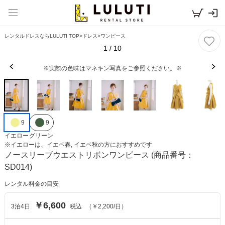
レンタルドレスならLULUTI TOP
>
ドレス
>
ワンピース
1
/
10
※実際の色味はマネキン写真をご参照ください。※
9
9
イエロー
グリーン
※
イエロー
は、
イエベ春, イエベ秋
の方におすすめです
ノースリーブウエストリボンワンピース
(商品番号：
SD014)
レンタル料金の目安
￥6,600
3
泊
4
日
税込
（
￥2,200
/日）