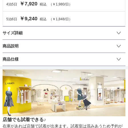
￥7,920
4
泊
5
日
税込
（
￥1,980
/日）
￥9,240
5
泊
6
日
税込
（
￥1,848
/日）
サイズ詳細
ワンピースのサイズ
商品説明
光沢感のあるウエストマークとして大きなリボンのある特徴的なド
商品仕様
サイズ (cm)
9
レスです。
着丈
94
丈
ひざ上
ひざ下
ミモレ
ロング
パンツ
肩幅
31
そでの長さ
-
生地の厚さ
薄い
厚め
アームホール
28
店舗でも試着できる♪
バスト
82
裏地
あり
在庫があれば店舗で試着が出来ます。試着室は混みあうため予約が