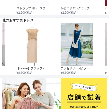
袖付き二枚重ねレースボレロ
ストラップ付レースチャンキーヒール
がま口サテンクラッチバック
¥
2,200
(税込)
¥
2,200
(税込)
¥
1
他のおすすめドレス
ノースリーブ胸切替チュールワンピース
【kaene】フラッフィーフラワーコンビワンピース
アクセサリー付きノースリーブウエスト絞りシフォンワンピース
¥
8,800
(税込)
¥
6,600
(税込)
¥
6