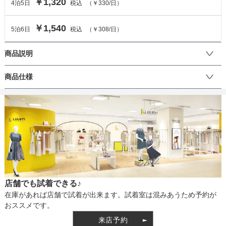
￥1,320
4
泊
5
日
税込
（
￥330
/日）
￥1,540
5
泊
6
日
税込
（
￥308
/日）
商品説明
43㎝のプラパール・ガラスを使用したネックレスです。ちょっとし
商品仕様
たアクセントを加えたいときに活躍する、シンプルなネックレスで
す。
丈
生地の厚さ
店舗でも試着できる♪
裏地
在庫があれば店舗で試着が出来ます。試着室は混みあうため予約が
おススメです。
来店予約