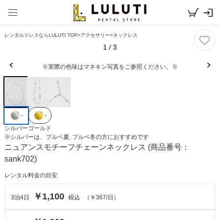
レンタルドレスならLULUTI TOP
>
アクセサリー
>
ネックレス
1
/
3
※実際の色味はマネキン写真をご参照ください。※
-
-
シルバー
ゴールド
※
シルバー
は、
ブルベ夏, ブルベ冬
の方におすすめです
ニュアンスモチーフチェーンネックレス
(商品番号：
sank702)
レンタル料金の目安
￥1,100
3
泊
4
日
税込
（
￥367
/日）