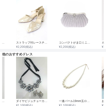
着丈目安
ファスナー
袖付き二枚重ねレースボレロ
ストラップ付レースチャンキーヒール
コンパクトがま口ミニプリーツサテンバック
¥
2,200
(税込)
¥
2,200
(税込)
¥
1
骨格タイプ
他のおすすめドレス
ニュアンスモチーフチェーンネックレス
ダイヤビジュチョーカー＆イヤリングセット/ダイヤ1.8cm～2.5cm
一連パール19mm玉ロングネックレス
¥
1,100
(税込)
¥
1,100
(税込)
¥
1