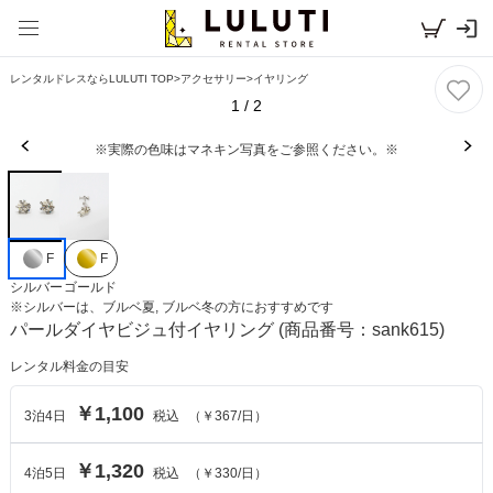
レンタルドレスならLULUTI TOP
>
アクセサリー
>
イヤリング
1
/
2
※実際の色味はマネキン写真をご参照ください。※
F
F
シルバー
ゴールド
※
シルバー
は、
ブルベ夏, ブルベ冬
の方におすすめです
パールダイヤビジュ付イヤリング
(商品番号：sank615)
レンタル料金の目安
￥1,100
3
泊
4
日
税込
（
￥367
/日）
￥1,320
4
泊
5
日
税込
（
￥330
/日）