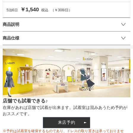
￥1,540
5
泊
6
日
税込
（
￥308
/日）
商品説明
密集したパールと一つ一つのパーツがキラキラ輝き、顔回りを華や
商品仕様
かに演出してくれます。
丈
生地の厚さ
店舗でも試着できる♪
裏地
在庫があれば店舗で試着が出来ます。試着室は混みあうため予約が
おススメです。
来店予約
ウエスト調整
※予約は試着室を確保するものであり、ドレスの取り置きは承っておりませ