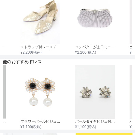
着丈目安
ファスナー
袖付き二枚重ねレースボレロ
ストラップ付レースチャンキーヒール
コンパクトがま口ミニプリーツサテンバック
¥
2,200
(税込)
¥
2,200
(税込)
¥
1
骨格タイプ
他のおすすめドレス
パールリーフスパークイヤリング
フラワーパールビジュードロップイヤリング
パールダイヤビジュ付イヤリング
¥
1,100
(税込)
¥
1,100
(税込)
¥
1