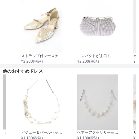
着丈目安
ファスナー
袖付き二枚重ねレースボレロ
ストラップ付レースチャンキーヒール
コンパクトがま口ミニプリーツサテンバック
¥
2,200
(税込)
¥
2,200
(税込)
¥
1
骨格タイプ
他のおすすめドレス
バタフライフラワーヘアーカフ＆バタフライヘアーチャーム6個セット
ビジュー＆パールヘッドドレス
ヘアーアクセサリー三連パール
¥
1,100
(税込)
¥
1,100
(税込)
¥
3