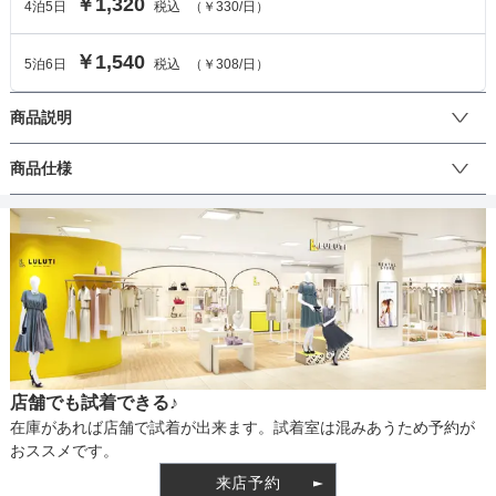
￥1,320
4
泊
5
日
税込
（
￥330
/日）
￥1,540
5
泊
6
日
税込
（
￥308
/日）
商品説明
花柄のバレッタとヘアチャームがセットになっています。大きなお
商品仕様
花が可愛らしさを演出。手軽にバレッタだけでも華やかですが、セ
ットのチャームをつけるとより華やかさが増します。ゴールドをベ
ースにシルバーの花がデザインされているので、どのヘアカラーに
丈
も相性が抜群。
生地の厚さ
店舗でも試着できる♪
裏地
在庫があれば店舗で試着が出来ます。試着室は混みあうため予約が
おススメです。
来店予約