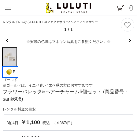
レンタルドレスならLULUTI TOP
>
アクセサリー
>
ヘアーアクセサリー
1
/
1
※実際の色味はマネキン写真をご参照ください。※
F
ゴールド
※
ゴールド
は、
イエベ春, イエベ秋
の方におすすめです
フラワーバレッタ&ヘアーチャーム6個セット
(商品番号：
sank606)
レンタル料金の目安
￥1,100
3
泊
4
日
税込
（
￥367
/日）