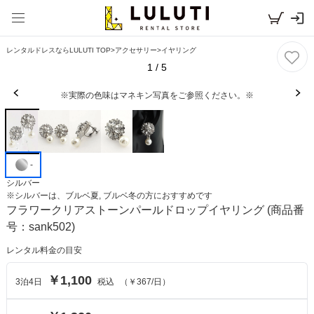
レンタルドレスならLULUTI TOP
>
アクセサリー
>
イヤリング
1
/
5
※実際の色味はマネキン写真をご参照ください。※
-
シルバー
※
シルバー
は、
ブルベ夏, ブルベ冬
の方におすすめです
フラワークリアストーンパールドロップイヤリング
(商品番
号：sank502)
レンタル料金の目安
￥1,100
3
泊
4
日
税込
（
￥367
/日）