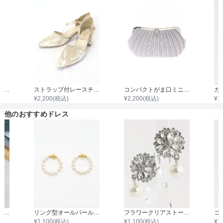
着丈目安
ファスナー
袖付き二枚重ねレースボレロ
ストラップ付レースチャンキーヒール
コンパクトがま口ミニプリーツサテンバック
¥
2,200
(税込)
¥
2,200
(税込)
¥
1
骨格タイプ
他のおすすめドレス
フラワーシンプルドロップパールイヤリング
リング型オールパールイヤリング
フラワークリアストーンパールドロップイヤリング
¥
1,100
(税込)
¥
1,100
(税込)
¥
1