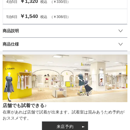
￥1,320
4
泊
5
日
税込
（
￥330
/日）
￥1,540
5
泊
6
日
税込
（
￥308
/日）
商品説明
キラキラと光るクリアストーンを可愛らしいお花のようにあしら
商品仕様
い、動くたびにゆらゆらと揺れるパールがとってもキュートなイヤ
リングです。
丈
生地の厚さ
店舗でも試着できる♪
裏地
在庫があれば店舗で試着が出来ます。試着室は混みあうため予約が
おススメです。
来店予約