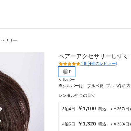
クセサリー
ら選ぶ
シーンから選ぶ
ヘアーアクセサリーしずく
結婚式・パーティ
4.8 (4件のレビュー)
成人式・同窓会
F
シルバー
入卒・セレモニー
※
シルバー
は、
ブルベ夏, ブルベ冬
の方
レンタル料金の目安
食事・挨拶
￥1,100
3
泊
4
日
税込
（
￥367
/日
上
推し活・イベント
コンテンツ
￥1,320
4
泊
5
日
税込
（
￥330
/日