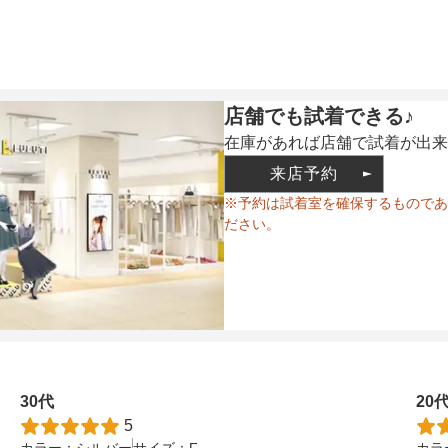
ウエスト調整
店舗でも試着できる♪
在庫があれば店舗で試着が出来
備考
来店予約
※予約は試着室を確保するものであ
ださい。
素材
仕様
30代
20
5
カラー：
シルバー
サイズ：
F
カラ