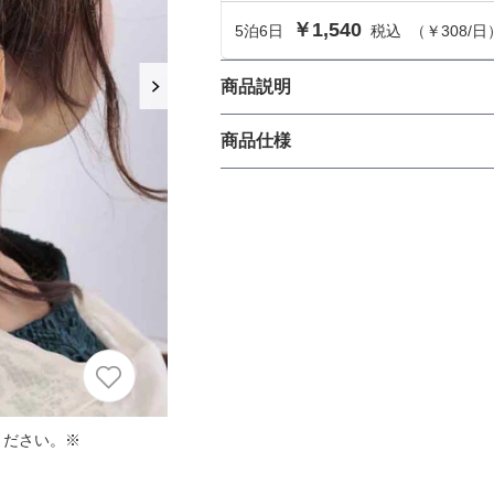
におすすめのドレス特集♥
￥1,540
5
泊
6
日
税込
（
￥308
/日
パーソナルカラーのプロ監修！は
の結婚式参列にぴったりのドレス
商品説明
自分で簡単に装着ができる髪飾り
商品仕様
パーソナルカラーのプロ監修！上
演出します。ブライズメイドにも
叶える結婚式参列ドレスセット
族編】
丈
生地の厚さ
ください。※
裏地