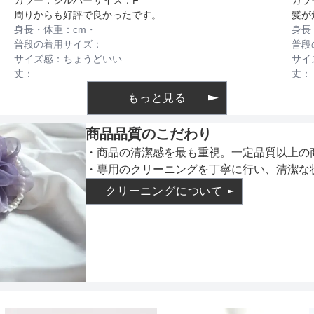
インナー
周りからも好評で良かったです。
髪が
身長・体重：
cm・
身長
普段の着用サイズ：
普段
サイズ感：
ちょうどいい
サイ
透け感
丈：
丈：
もっと見る
商品品質のこだわり
着丈目安
・商品の清潔感を最も重視。一定品質以上の
・専用のクリーニングを丁寧に行い、清潔な
クリーニングについて
ファスナー
骨格タイプ