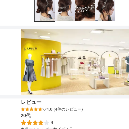
ワンランク上を叶える謝恩会ドレス
その他
フラット
ヘアーアクセサリー
ブラックフォーマル
セレモニースーツ
好印象セレモニーコーデ 初めての卒園
式もこれ一着で安心♡
イヤリング
小物セット
リクルートスーツ
ブランド
ベルト
その他
AIMER
おすすめ商品
ブレスレット
CELFORD
FRAY I.D
SNIDEL
kaene
レビュー
4.8 (4件のレビュー)
Phase Eight
20代
4
REWAKES
カラー：
シルバー
サイズ：
F