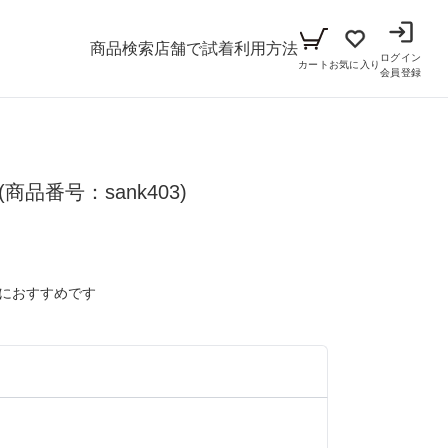
商品検索
店舗で試着
利用方法
ログイン
カート
お気に入り
会員登録
メンズ
(商品番号：sank403)
シーン
アイテム
パーティー
キッズ
ブラックフォーマル
小物セット（パーティー用）
におすすめです
ベビー（70cm-90cm）
リクルート
小物セット（ブラックフォーマル用）
ガール（100cm-165cm）
ドレス
）
ボーイ（100cm-165cm）
スーツ
フォーマル
）