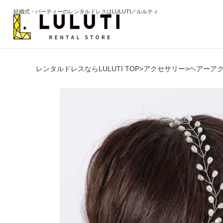
結婚式・パーティーのレンタルドレスはLULUTI／ルルティ
レンタルドレスならLULUTI TOP
>
アクセサリー
>
ヘアーア
カテゴリから選ぶ
年代か
ドレス
20代
ワンピース
30代
パンツ
40代
セットアップ
50代
オールインワン
60代以
季節の
ブライズメイド