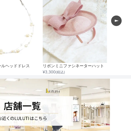
ールヘッドドレス
リボンミニファシネーターハット
¥
3,300
¥
3,300
(税込)
(税