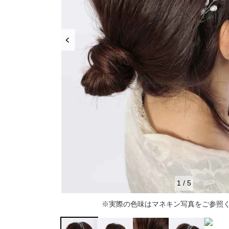
推し活
ルルティオリジナル
骨格＆
マザードレス
じめて
セット
専門家監修 骨格×カラーセット
骨格＆
セット商品
推しに会う日はこれ♡
品さを
【ご親
高級レストランにぴったり！洗練された
8点セット(ドレス＋小物7点)
アウター
夜の装い
羽織り
6点セット(ドレス＋小物5点)
初めての結婚式参列はこれで間違いな
い！
バッグ
4点セット（ドレス＋小物3点）
ボレロ
ご親族・マザードレス風
シューズ
ショール
サブバッグ
1
/
5
同窓会に着ていきたい憧れドレスはこれ
アクセサリー
ジャケット
クラッチバッグ
ヒール
※実際の色味はマネキン写真をご参照
♡
ブラックフォーマル
カーディガン
ハンドバッグ
ストラップ付き
ネックレス