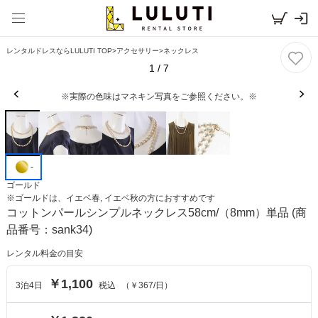
レンタルドレスならLULUTI TOP
>
アクセサリー
>
ネックレス
1
/
7
※実際の色味はマネキン写真をご参照ください。※
-
ゴールド
※
ゴールド
は、
イエベ春, イエベ秋
の方におすすめです
コットンパールシンプルネックレス58cm/（8mm）単品
(商
品番号：sank34)
レンタル料金の目安
￥1,100
3
泊
4
日
税込
（
￥367
/日）