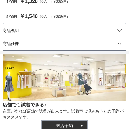
￥1,320
4
泊
5
日
税込
（
￥330
/日）
￥1,540
5
泊
6
日
税込
（
￥308
/日）
商品説明
軽くてつけやすいコットンパールのネックレスです。2連タイプなの
商品仕様
で首元をより華やかに演出します。どんなドレスにも合わせやすい
アイテムです。
丈
生地の厚さ
店舗でも試着できる♪
裏地
在庫があれば店舗で試着が出来ます。試着室は混みあうため予約が
おススメです。
来店予約