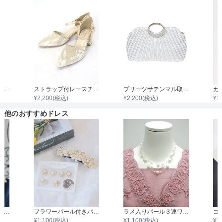
着丈目安
ファスナー
袖付き二枚重ねレースボレロ
ストラップ付レースチャンキーヒール
プリーツサテンマル取手ダイヤビジュバック
¥
2,200
(税込)
¥
2,200
(税込)
¥
1
骨格タイプ
他のおすすめドレス
フラワーパール二連ネックレス
フラワーパール付きバレッタ&ヘアーチャーム6個セット
ラメ入りパール３連ワイヤーネックレス
¥
1,100
(税込)
¥
1,100
(税込)
¥
1