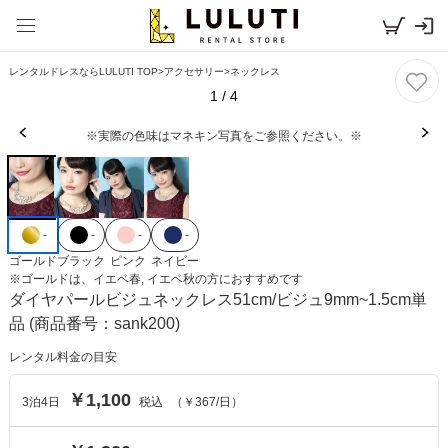
レンタルドレスならLULUTI TOP
>
アクセサリー
>
ネックレス
1
/
4
※実際の色味はマネキン写真をご参照ください。※
-
-
-
-
ゴールド
ブラック
ピンク
ネイビー
※
ゴールド
は、
イエベ春, イエベ秋
の方におすすめです
ダイヤパールビジュネックレス51cm/ビジュ9mm~1.5cm単
品
(商品番号：sank200)
レンタル料金の目安
￥1,100
3
泊
4
日
税込
（
￥367
/日）