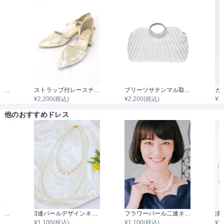
着丈目安
ファスナー
袖付き二枚重ねレースボレロ
ストラップ付レースチャンキーヒール
プリーツサテンマル取手ダイヤビジュバック
¥
2,200
(税込)
¥
2,200
(税込)
¥
1
骨格タイプ
他のおすすめドレス
ビジュー＆パールネックレス
3連パールデザインネックレス
フラワーパール二連ネックレス
¥
1,100
(税込)
¥
1,100
(税込)
¥
1