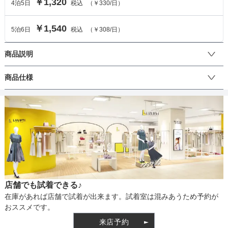
￥1,320
4
泊
5
日
税込
（
￥330
/日）
￥1,540
5
泊
6
日
税込
（
￥308
/日）
商品説明
ゴージャスなダイヤパールビジュネックレスです。首元を華やかに
商品仕様
演出してくれます。
丈
生地の厚さ
店舗でも試着できる♪
裏地
在庫があれば店舗で試着が出来ます。試着室は混みあうため予約が
おススメです。
来店予約