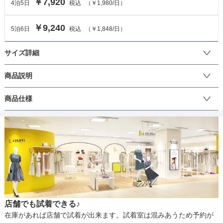
￥7,920
4
泊
5
日
税込
（
￥1,980
/日）
￥9,240
5
泊
6
日
税込
（
￥1,848
/日）
サイズ詳細
ワンピースのサイズ
商品説明
ハリのある生地感のワンピースの中に異素材の大柄なレース生地が
商品仕様
サイズ (cm)
13
プラスされたアシンメトリーデザインワンピース。フリル袖がかわ
いらしい女性の印象に。付属のウエストリボンベルトでさらにスタ
着丈
100
イルアップ♪結婚式や二次会、披露宴のお呼ばれなどにぴったりなデ
丈
ひざ上
ひざ下
ミモレ
ロング
パンツ
ザインです。成人式・謝恩会・同窓会などにもおすすめです♪
肩幅
35.5
そでの長さ
12
生地の厚さ
薄い
厚め
アームホール
42
店舗でも試着できる♪
バスト
88
裏地
あり
在庫があれば店舗で試着が出来ます。試着室は混みあうため予約が