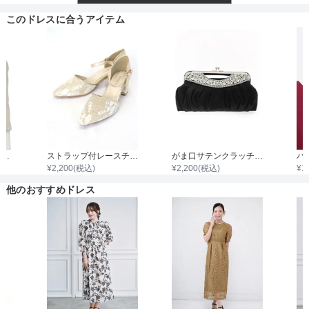
透け感
このドレスに合うアイテム
着丈目安
ファスナー
7分袖ノーカラージャケット
ストラップ付レースチャンキーヒール
がま口サテンクラッチバック
¥
2,200
(税込)
¥
2,200
(税込)
¥
1
骨格タイプ
他のおすすめドレス