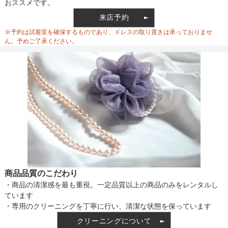
おススメです。
ウエスト
80
来店予約
ウエスト調整
リボン調整
※予約は試着室を確保するものであり、ドレスの取り置きは承っておりませ
ヒップ
98
ん。予めご了承ください。
すそまわり
360
備考
素材
仕様
商品品質のこだわり
・商品の清潔感を最も重視。一定品質以上の商品のみをレンタルし
インナー
ています
・専用のクリーニングを丁寧に行い、清潔な状態を保っています
クリーニングについて