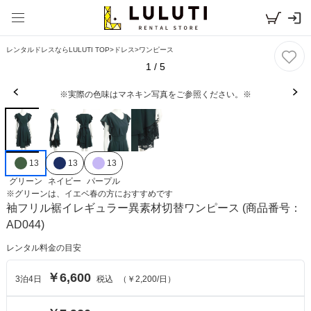
レンタルドレスならLULUTI TOP
>
ドレス
>
ワンピース
1
/
5
※実際の色味はマネキン写真をご参照ください。※
13
13
13
グリーン
ネイビー
パープル
※
グリーン
は、
イエベ春
の方におすすめです
袖フリル裾イレギュラー異素材切替ワンピース
(商品番号：
AD044)
レンタル料金の目安
￥6,600
3
泊
4
日
税込
（
￥2,200
/日）