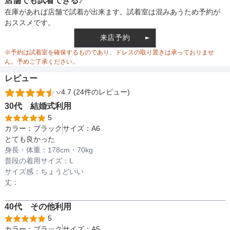
店舗でも試着できる♪
さ
裏地
在庫があれば店舗で試着が出来ます。試着室は混みあうため予約が
アー
おススメです。
ムホ
44
44
46
46
44
46
46
48
44
44
44
45
来店予約
ール
ウエスト調整
※予約は試着室を確保するものであり、ドレスの取り置きは承っておりませ
胸囲
90
94
94
98
99
100
102
104
83
90
92
96
ん。予めご了承ください。
レビュー
4.7 (24件のレビュー)
備考
30代
結婚式
利用
5
カラー：
ブラック
サイズ：
A6
素材
とても良かった
身長・体重：
178
cm・
70kg
普段の着用サイズ：
L
サイズ感：
ちょうどいい
仕様
丈：
40代
その他
利用
インナー
5
カラー：
ブラック
サイズ：
A5