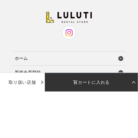
ホーム
新規会員登録
取り扱い店舗
カートに入れる
お気に入り
STEP 01
STEP 02
着用日を選択
返却日を選択
店舗で試着
店舗一覧
着用日
着用日
下のカレンダーから着用日を選択してください
下のカレンダーから返却日を選択してください
品番：
MBF001
使い方ガイド
カラー：
ブラック
日付を選択してください
日付を選択してください