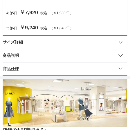
￥7,920
4
泊
5
日
税込
（
￥1,980
/日）
￥9,240
5
泊
6
日
税込
（
￥1,848
/日）
サイズ詳細
ジャケットのサイズ
商品説明
サイ
冠婚葬祭時に着用いただける定番のブラックフォーマルスーツで
商品仕様
ズ
A4
A5
A6
A7
AB4
AB5
AB6
AB7
Y4
Y5
Y6
Y7
す。上質なシングルスタンダードフォーマルスーツ。タイト過ぎず
(cm)
余裕を持たせたシルエットになっており、全体的にスッキリとした
ジャ
印象です。パンツのウエストには調整アジャスターを施し多少の体
丈
ケッ
型変化に対応ができることで安心してご着用いただけます。
69
70
73.5
76
70
70
73
76
68
69
73
72
ト着
丈
肩幅
41
43
42
42
43
43
43
44
39
41
41
44
生地の厚さ
そで
の長
57
59
62
64
60
60
62
64
58
59
63
62