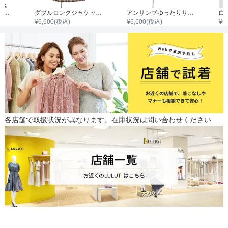
刺繍ボレロフラワー柄ワンピースセット
ダブルロングジャケットパンツスカートスーツセット
アンサンブゆったりサイズワンピースセット
白
¥
6,600
(税込)
¥
6,600
(税込)
¥
6
各店舗で取扱状況が異なります。在庫状況は問い合わせください
スカートのサイズ
サイズ (cm)
150
160
165
ウエスト
64
64
68
ヒップ
84
90
88