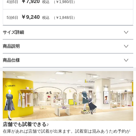
￥7,920
4
泊
5
日
税込
（
￥1,980
/日）
￥9,240
5
泊
6
日
税込
（
￥1,848
/日）
サイズ詳細
ジャケットのサイズ
商品説明
スクールガール風の愛らしい雰囲気のスーツ。ベーシックな白シャ
商品仕様
サイズ (cm)
150
160
165
ツは着まわし力抜群！卒業式などのフォーマルシーンにぴったりな
アイテムです。
ジャケット着丈
59
66
68
丈
肩幅
36
38
39
そでの長さ
52.5
56.5
58
生地の厚さ
アームホール
40
43
44
店舗でも試着できる♪
バスト
81
87
91
裏地
在庫があれば店舗で試着が出来ます。試着室は混みあうため予約が