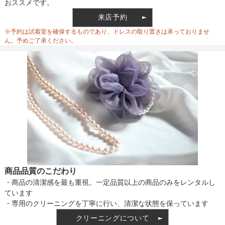
おススメです。
来店予約
ウエスト調整
※予約は試着室を確保するものであり、ドレスの取り置きは承っておりませ
ん。予めご了承ください。
備考
素材
仕様
商品品質のこだわり
・商品の清潔感を最も重視。一定品質以上の商品のみをレンタルし
インナー
ています
・専用のクリーニングを丁寧に行い、清潔な状態を保っています
クリーニングについて
トップスのサイズ