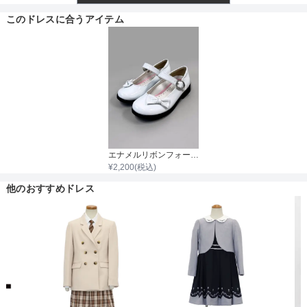
透け感
このドレスに合うアイテム
サイズ (cm)
150
160
165
着丈目安
トップス着丈
-
-
-
肩幅
35
37
38
ファスナー
そでの長さ
53
57
59
アームホール
38
42
42
エナメルリボンフォーマルシューズ
¥
2,200
(税込)
骨格タイプ
バスト
84
88
94
他のおすすめドレス