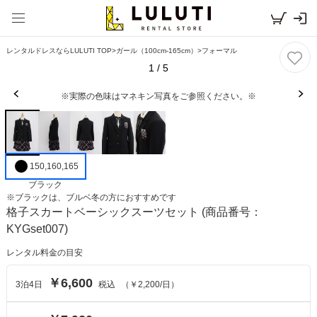
レンタルドレスならLULUTI TOP
>
ガール（100cm-165cm）
>
フォーマル
1
/
5
※実際の色味はマネキン写真をご参照ください。※
150,160,165
ブラック
※
ブラック
は、
ブルベ冬
の方におすすめです
格子スカートベーシックスーツセット
(商品番号：
KYGset007)
レンタル料金の目安
￥6,600
3
泊
4
日
税込
（
￥2,200
/日）