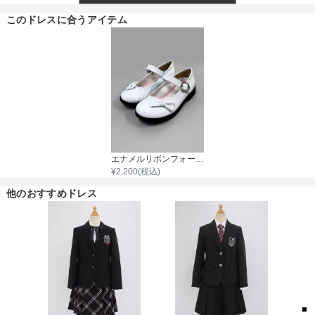
このドレスに合うアイテム
透け感
ジャケットのサイズ
着丈目安
サイズ (cm)
120
130
ジャケット着丈
27
29
ファスナー
肩幅
27
30
エナメルリボンフォーマルシューズ
¥
2,200
(税込)
骨格タイプ
そでの長さ
40
43
他のおすすめドレス
アームホール
39
39
バスト
72
75