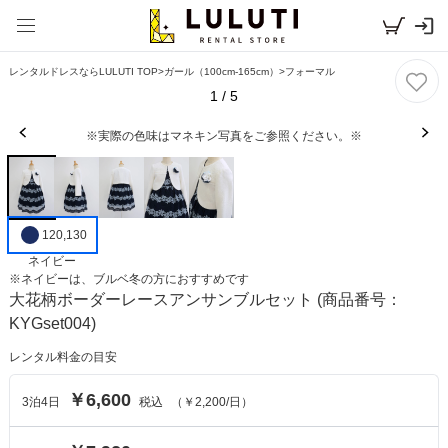
レンタルドレスならLULUTI TOP
>
ガール（100cm-165cm）
>
フォーマル
1
/
5
※実際の色味はマネキン写真をご参照ください。※
120,130
ネイビー
※
ネイビー
は、
ブルベ冬
の方におすすめです
大花柄ボーダーレースアンサンブルセット
(商品番号：
KYGset004)
レンタル料金の目安
￥6,600
3
泊
4
日
税込
（
￥2,200
/日）