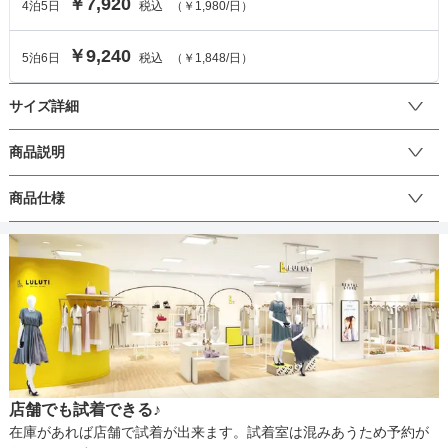
￥7,920
4
泊
5
日
税込
（
￥1,980
/日）
￥9,240
5
泊
6
日
税込
（
￥1,848
/日）
サイズ詳細
ワンピースのサイズ
商品説明
サイズは120cmです。

商品仕様
サイズ (cm)
120
130
 入卒や受験シーズン、発表会に冠婚葬祭と幅広い対応で魅せる女の
子スーツ。華やかな印象を与える花柄の上品なノースリーブワンピ
ワンピース着丈
65
71
ースのセットです。丸襟のボレロが、清楚な雰囲気の褒められスー
丈
ひざ上
ひざ下
ミモレ
ロング
パンツ
ツ。それぞれ単品使いもでき、着回しも可能です。

肩幅
27.5
29
【セット内容】

そでの長さ
-
-
3点セット:ジャケット・ワンピース・コサージュ
生地の厚さ
薄い
厚め
アームホール
35
38
店舗でも試着できる♪
バスト
67
72
裏地
あり
在庫があれば店舗で試着が出来ます。試着室は混みあうため予約が