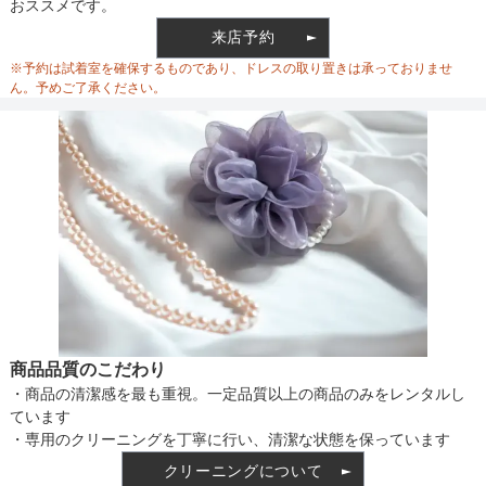
おススメです。
ウエスト
65
68
来店予約
ウエスト調整
ベルト調整
※予約は試着室を確保するものであり、ドレスの取り置きは承っておりませ
ヒップ
110
117
ん。予めご了承ください。
繊細な生地の為、引っかからないよう十分
備考
お気を付けください。
素材
仕様
商品品質のこだわり
・商品の清潔感を最も重視。一定品質以上の商品のみをレンタルし
ています
インナー
・専用のクリーニングを丁寧に行い、清潔な状態を保っています
クリーニングについて