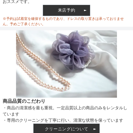
おススメです。
ウエスト
60
66
来店予約
ウエスト調整
※予約は試着室を確保するものであり、ドレスの取り置きは承っておりませ
ヒップ
96
100
ん。予めご了承ください。
すそまわり
280
280
備考
素材
仕様
商品品質のこだわり
・商品の清潔感を最も重視。一定品質以上の商品のみをレンタルし
インナー
ています
・専用のクリーニングを丁寧に行い、清潔な状態を保っています
クリーニングについて