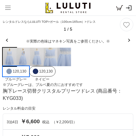
レンタルドレスならLULUTI TOP
>
ガール（100cm-165cm）
>
ドレス
1
/
5
※実際の色味はマネキン写真をご参照ください。※
120,130
120,130
ブルーグレー
ネイビー
※
ブルーグレー
は、
ブルベ夏
の方におすすめです
胸下レース切替クリスタルプリーツドレス
(商品番号：
KYG033)
レンタル料金の目安
￥6,600
3
泊
4
日
税込
（
￥2,200
/日）