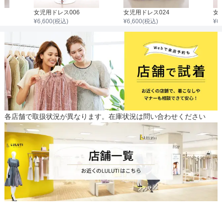
女児用ドレス006
女児用ドレス024
女
¥
6,600
(税込)
¥
6,600
(税込)
¥
6
各店舗で取扱状況が異なります。在庫状況は問い合わせください