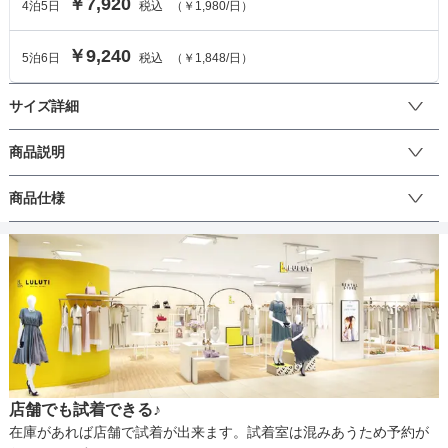
￥7,920
4
泊
5
日
税込
（
￥1,980
/日）
￥9,240
5
泊
6
日
税込
（
￥1,848
/日）
サイズ詳細
ワンピースのサイズ
商品説明
サイズは120cmです。

商品仕様
サイズ (cm)
120
130
 発表会やブライダルなどさまざまなシーンでご着用いただけます。
胸下から広がるプリーツスカートが上品かつエレガントな印象を与
着丈
70
80
えます。ウエストの花柄レースがポイント。お子様の大切な日にぴ
丈
ったりのアイテムです。
肩幅
28
30
そでの長さ
-
-
生地の厚さ
アームホール
26
29
店舗でも試着できる♪
バスト
62
68
裏地
在庫があれば店舗で試着が出来ます。試着室は混みあうため予約が