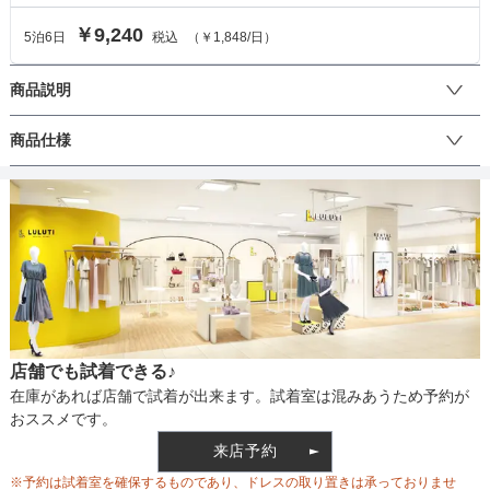
￥9,240
5
泊
6
日
税込
（
￥1,848
/日）
商品説明
パープルピンクのドレスにお花をあしらったシックで華やかな雰囲
商品仕様
気のドレス。裾のチュールが揺れて歩く姿もゴージャス。
丈
生地の厚さ
店舗でも試着できる♪
裏地
在庫があれば店舗で試着が出来ます。試着室は混みあうため予約が
おススメです。
来店予約
ウエスト調整
※予約は試着室を確保するものであり、ドレスの取り置きは承っておりませ