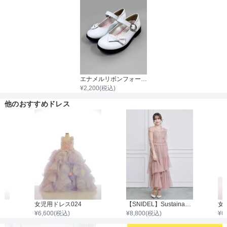
着丈目安
ファスナー
エナメルリボンフォーマルシューズ
¥
2,200
(税込)
骨格タイプ
他のおすすめドレス
女児用ドレス024
【SNIDEL】Sustainableティアードチュールワンピース
女
¥
6,600
(税込)
¥
8,800
(税込)
¥
6