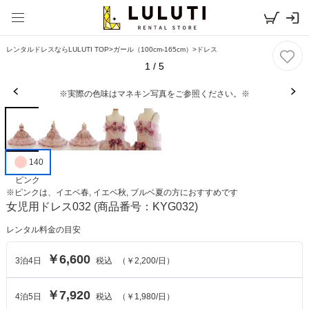
レンタルドレスならLULUTI TOP
>
ガール（100cm-165cm）
>
ドレス
1
/
5
※実際の色味はマネキン写真をご参照ください。※
140
ピンク
※
ピンク
は、
イエベ春, イエベ秋, ブルベ夏
の方におすすめです
女児用ドレス032
(商品番号：KYG032)
レンタル料金の目安
￥6,600
3
泊
4
日
税込
（
￥2,200
/日）
￥7,920
4
泊
5
日
税込
（
￥1,980
/日）