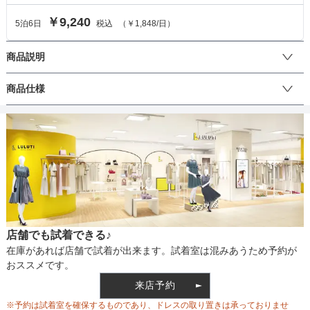
￥9,240
5
泊
6
日
税込
（
￥1,848
/日）
商品説明
-
商品仕様
丈
生地の厚さ
店舗でも試着できる♪
裏地
在庫があれば店舗で試着が出来ます。試着室は混みあうため予約が
おススメです。
来店予約
ウエスト調整
※予約は試着室を確保するものであり、ドレスの取り置きは承っておりませ