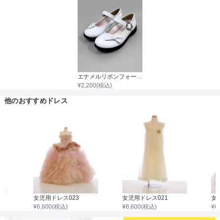
着丈目安
ファスナー
エナメルリボンフォーマルシューズ
¥
2,200
(税込)
骨格タイプ
他のおすすめドレス
女児用ドレス023
女児用ドレス021
女
¥
6,600
(税込)
¥
6,600
(税込)
¥
6