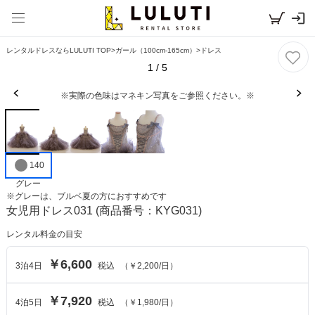
レンタルドレスならLULUTI TOP
>
ガール（100cm-165cm）
>
ドレス
1
/
5
※実際の色味はマネキン写真をご参照ください。※
140
グレー
※
グレー
は、
ブルベ夏
の方におすすめです
女児用ドレス031
(商品番号：KYG031)
レンタル料金の目安
￥6,600
3
泊
4
日
税込
（
￥2,200
/日）
￥7,920
4
泊
5
日
税込
（
￥1,980
/日）