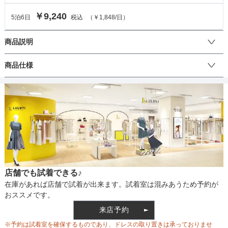
￥9,240
5
泊
6
日
税込
（
￥1,848
/日）
商品説明
花柄のレースショルダーが一際目を引く可愛いドレスです。裾から
商品仕様
チラリと見えるレースもとってもおしゃれで、明るくフェミニンな
印象♪
丈
生地の厚さ
店舗でも試着できる♪
裏地
在庫があれば店舗で試着が出来ます。試着室は混みあうため予約が
おススメです。
来店予約
ウエスト調整
※予約は試着室を確保するものであり、ドレスの取り置きは承っておりませ