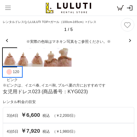
レンタルドレスならLULUTI TOP
>
ガール（100cm-165cm）
>
ドレス
1
/
5
※実際の色味はマネキン写真をご参照ください。※
120
ピンク
※
ピンク
は、
イエベ春, イエベ秋, ブルベ夏
の方におすすめです
女児用ドレス023
(商品番号：KYG023)
レンタル料金の目安
￥6,600
3
泊
4
日
税込
（
￥2,200
/日）
￥7,920
4
泊
5
日
税込
（
￥1,980
/日）