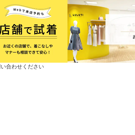
ウエスト
66
ヒップ
78
股上
30
股下
66
問い合わせください
わたり幅
48