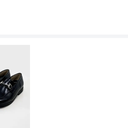
150
160
62
66
-
-
-
-
80
90