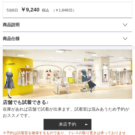
￥9,240
5
泊
6
日
税込
（
￥1,848
/日）
商品説明
エンブレムがかっこいいネイビーのカーディガンジャケットで優等
商品仕様
生スタイル。ギンガムチェックの蝶ネクタイがアクセント！
丈
生地の厚さ
店舗でも試着できる♪
裏地
在庫があれば店舗で試着が出来ます。試着室は混みあうため予約が
おススメです。
来店予約
ウエスト調整
※予約は試着室を確保するものであり、ドレスの取り置きは承っておりませ