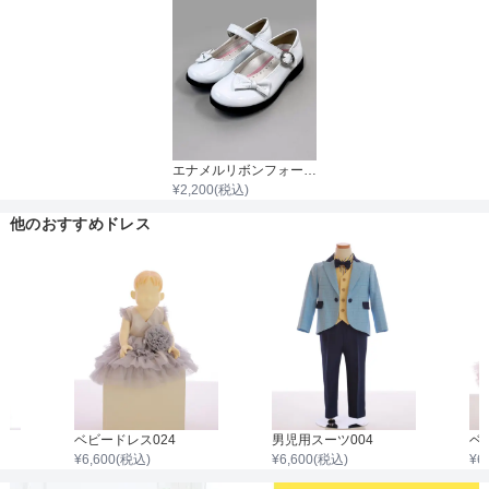
着丈目安
ファスナー
エナメルリボンフォーマルシューズ
¥
2,200
(税込)
骨格タイプ
他のおすすめドレス
ベビードレス024
男児用スーツ004
ベ
¥
6,600
(税込)
¥
6,600
(税込)
¥
6