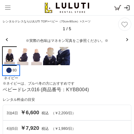
レンタルドレスならLULUTI TOP
>
ベビー（70cm-90cm）
>
スーツ
1
/
5
※実際の色味はマネキン写真をご参照ください。※
80
ネイビー
※
ネイビー
は、
ブルベ冬
の方におすすめです
ベビードレス016
(商品番号：KYBB004)
レンタル料金の目安
￥6,600
3
泊
4
日
税込
（
￥2,200
/日）
￥7,920
4
泊
5
日
税込
（
￥1,980
/日）