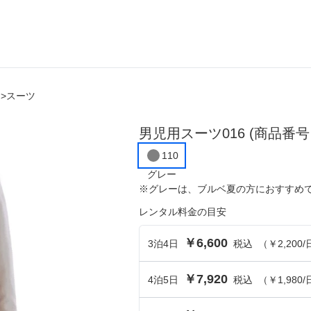
）
>
スーツ
ら選ぶ
シーンから選ぶ
男児用スーツ016
結婚式・パーティ
(商品番号：
110
成人式・同窓会
グレー
※
グレー
は、
ブルベ夏
の方におすすめ
入卒・セレモニー
レンタル料金の目安
食事・挨拶
￥6,600
3
泊
4
日
税込
（
￥2,200
/
上
推し活・イベント
￥7,920
4
泊
5
日
税込
（
￥1,980
/
コンテンツ