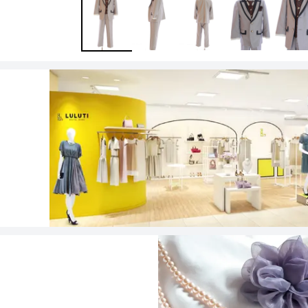
ワンランク上を叶える謝恩会ドレス
その他
フラット
ヘアーアクセサリー
ブラックフォーマル
セレモニースーツ
好印象セレモニーコーデ 初めての卒園
式もこれ一着で安心♡
イヤリング
小物セット
リクルートスーツ
ブランド
ベルト
その他
AIMER
おすすめ商品
ブレスレット
CELFORD
FRAY I.D
SNIDEL
kaene
Phase Eight
REWAKES