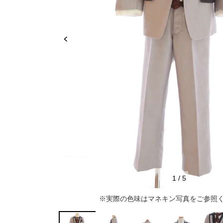
推し活
ルルティオリジナル
骨格＆
マザードレス
じめて
セット
専門家監修 骨格×カラーセット
骨格＆
セット商品
推しに会う日はこれ♡
品さを
【ご親
高級レストランにぴったり！洗練された
8点セット(ドレス＋小物7点)
アウター
夜の装い
羽織り
6点セット(ドレス＋小物5点)
初めての結婚式参列はこれで間違いな
い！
バッグ
4点セット（ドレス＋小物3点）
ボレロ
ご親族・マザードレス風
シューズ
ショール
サブバッグ
1
/
5
同窓会に着ていきたい憧れドレスはこれ
アクセサリー
ジャケット
クラッチバッグ
ヒール
※実際の色味はマネキン写真をご参照
♡
ブラックフォーマル
カーディガン
ハンドバッグ
ストラップ付き
ネックレス