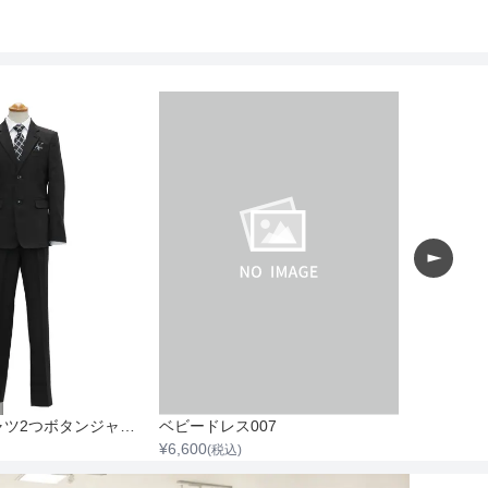
ストライプシャツ2つボタンジャケットスーツセット
ベビードレス007
ベビードレ
¥
6,600
¥
6,600
(税込)
(税