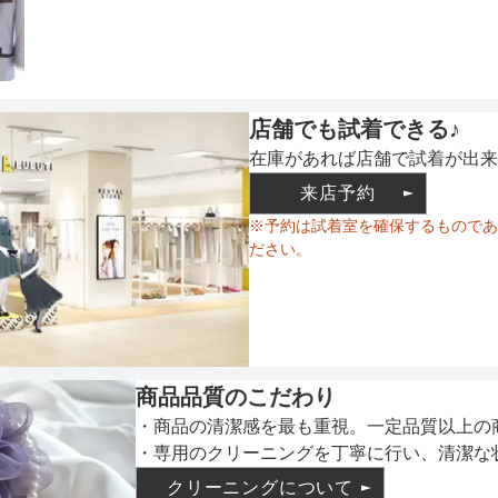
ウエスト調整
店舗でも試着できる♪
備考
在庫があれば店舗で試着が出来
来店予約
※予約は試着室を確保するものであ
ださい。
素材
仕様
商品品質のこだわり
・商品の清潔感を最も重視。一定品質以上の
・専用のクリーニングを丁寧に行い、清潔な
インナー
クリーニングについて