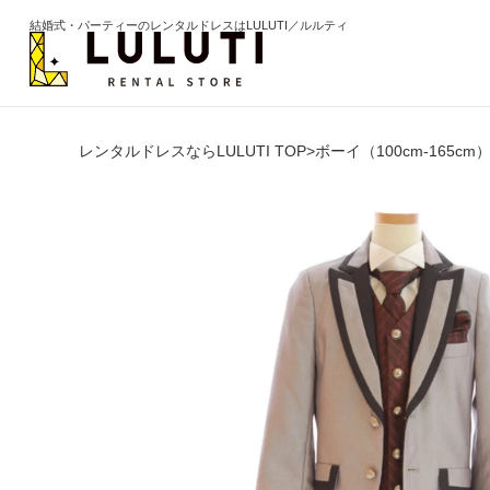
結婚式・パーティーのレンタルドレスはLULUTI／ルルティ
レンタルドレスならLULUTI TOP
>
ボーイ（100cm-165cm
カテゴリから選ぶ
年代か
ドレス
20代
ワンピース
30代
パンツ
40代
セットアップ
50代
オールインワン
60代以
季節の
ブライズメイド