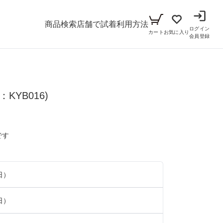
商品検索
店舗で試着
利用方法
ログイン
カート
お気に入り
会員登録
メンズ
KYB016)
シーン
アイテム
パーティー
キッズ
です
ブラックフォーマル
小物セット（パーティー用）
ベビー（70cm-90cm）
リクルート
小物セット（ブラックフォーマル用）
日）
ガール（100cm-165cm）
ドレス
日）
ボーイ（100cm-165cm）
スーツ
フォーマル