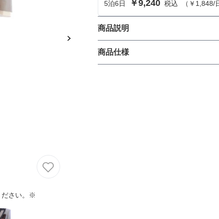
￥9,240
5
泊
6
日
税込
（
￥1,848
/
におすすめのドレス特集♥
パーソナルカラーのプロ監修！は
商品説明
の結婚式参列にぴったりのドレス
-
商品仕様
パーソナルカラーのプロ監修！上
叶える結婚式参列ドレスセット
族編】
丈
生地の厚さ
裏地
ください。※