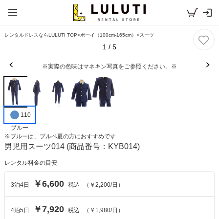
レンタルドレスならLULUTI TOP
>
ボーイ（100cm-165cm）
>
スーツ
1
/
5
※実際の色味はマネキン写真をご参照ください。※
110
ブルー
※
ブルー
は、
ブルベ夏
の方におすすめです
男児用スーツ014
(商品番号：KYB014)
レンタル料金の目安
￥6,600
3
泊
4
日
税込
（
￥2,200
/日）
￥7,920
4
泊
5
日
税込
（
￥1,980
/日）