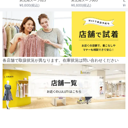
男児用スーツ025
男児用スーツ005
ピ
¥
6,600
(税込)
¥
6,600
(税込)
¥
6
各店舗で取扱状況が異なります。在庫状況は問い合わせください
ワイシャツのサイズ
サイズ (cm)
110
着丈
45
首まわり
-
裄丈
-