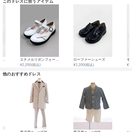
このドレスに合うアイテム
サイズ (cm)
110
着丈目安
ウエスト
54
ヒップ
60
ファスナー
股上
19
股下
43
ビット付きローファーシューズ
エナメルリボンフォーマルシューズ
ローファーシューズ
¥
2,200
(税込)
¥
2,200
(税込)
¥
2
骨格タイプ
わたり幅
36
他のおすすめドレス