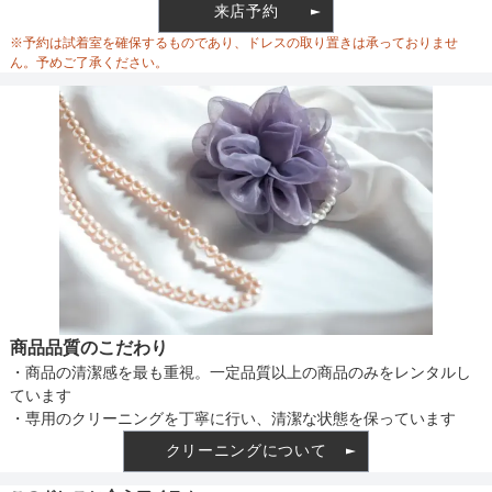
来店予約
ウエスト調整
ベルト調整
※予約は試着室を確保するものであり、ドレスの取り置きは承っておりませ
ん。予めご了承ください。
備考
素材
仕様
商品品質のこだわり
・商品の清潔感を最も重視。一定品質以上の商品のみをレンタルし
インナー
ています
・専用のクリーニングを丁寧に行い、清潔な状態を保っています
クリーニングについて
パンツのサイズ
透け感