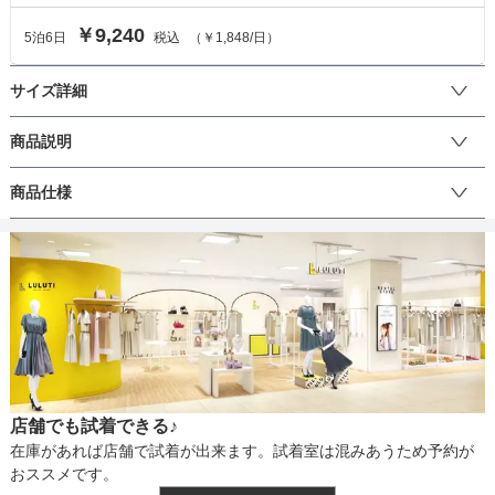
￥9,240
5
泊
6
日
税込
（
￥1,848
/日）
サイズ詳細
ジャケットのサイズ
商品説明
ブルーの3ピーススーツ。星柄のシャツとチーフがアクセント。

商品仕様
サイズ (cm)
110
【セット内容】

4点セット：ジャケット・シャツ・パンツ・ネクタイ
ジャケット着丈
43
丈
ひざ上
ひざ下
ミモレ
ロング
パンツ
肩幅
28
そでの長さ
34
生地の厚さ
薄い
厚め
アームホール
26
店舗でも試着できる♪
胸囲
58
裏地
あり
在庫があれば店舗で試着が出来ます。試着室は混みあうため予約が
おススメです。