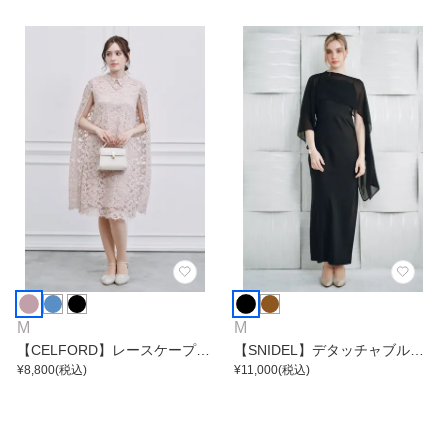
M
M
【CELFORD】レースケープワ
【SNIDEL】デタッチャブルス
ンピース
¥
8,800
(税込)
トールキャミワンピース
¥
11,000
(税込)