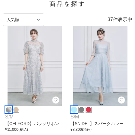
商品を探す
37
件表示中
S
/
M
S
/
M
【CELFORD】バックリボンス
【SNIDEL】スパークルレース
モールフラワーワンピース
¥
11,000
(税込)
ワンピース
¥
8,800
(税込)