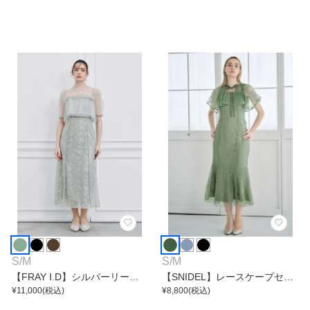
S
/
M
S
/
M
【FRAY I.D】シルバーリーフ
【SNIDEL】レースケープセッ
レースレイヤードワンピース
¥
11,000
(税込)
トマーメイドワンピース
¥
8,800
(税込)