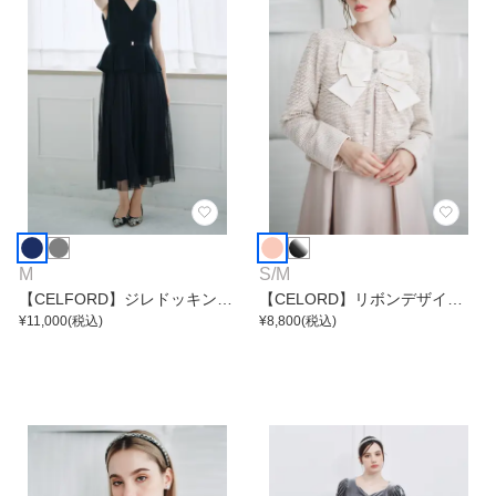
M
S
/
M
【CELFORD】ジレドッキング
【CELORD】リボンデザイン
ワンピース
¥
11,000
(税込)
ジャケット
¥
8,800
(税込)