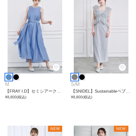
M
S
/
M
【FRAY I.D】セミシアークリ
【SNIDEL】Sustainableペプラ
アラインワンピース
¥
8,800
(税込)
ムチュールワンピース
¥
8,800
(税込)
NEW
NEW