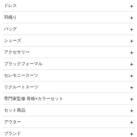
ドレス
羽織り
ワンピース
バッグ
パンツ
ボレロ
シューズ
セットアップ
ショール
サブバッグ
アクセサリー
オールインワン
ジャケット
クラッチバッグ
ヒール
ブラックフォーマル
ブライズメイド
カーディガン
ハンドバッグ
ストラップ付き
ネックレス
セレモニースーツ
ルルティオリジナル
その他
持ち手あり
フラット
ヘアーアクセサリー
ブラックフォーマル
リクルートスーツ
マザードレス
持ち手なし
イヤリング
小物セット
セレモニースーツ
専門家監修 骨格×カラーセット
ベルト
セレモニー小物
リクルートスーツセット
セット商品
その他
推しに会う日はこれ♡
アウター
ブレスレット
高級レストランにぴったり！洗練された夜の装い
8点セット(ドレス＋小物7点)
ブランド
初めての結婚式参列はこれで間違いない！
6点セット(ドレス＋小物5点)
ファー