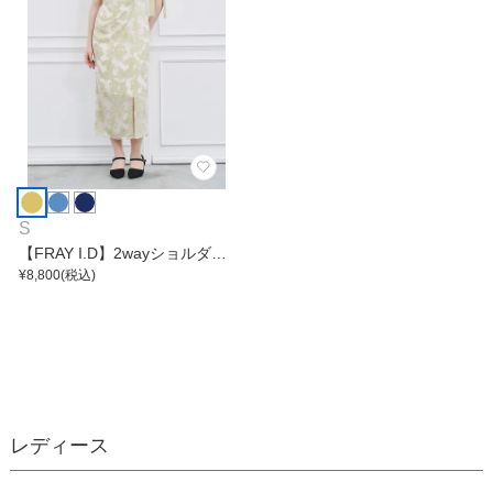
S
【FRAY I.D】2wayショルダー
リボンシアージャガードワンピ
¥
8,800
(税込)
ース
レディース