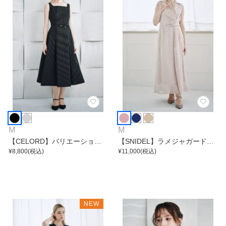
M
M
【CELORD】バリエーション
【SNIDEL】ラメジャガードカ
フィット＆フレアワンピース
¥
8,800
(税込)
シュクールワンピース
¥
11,000
(税込)
NEW