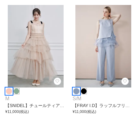
M
S
/
M
【SNIDEL】チュールティアー
【FRAY I.D】ラッフルフリル
ドボリュームワンピース
¥
11,000
(税込)
セットアップ
¥
11,000
(税込)