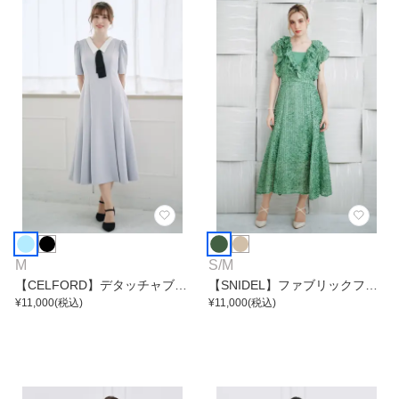
M
S
/
M
【CELFORD】デタッチャブル
【SNIDEL】ファブリックフリ
ポンチマーメイドワンピース
¥
11,000
(税込)
ルワンピース
¥
11,000
(税込)