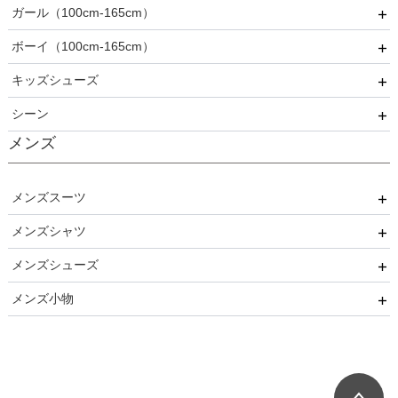
ガール（100cm-165cm）
ドレス
ボーイ（100cm-165cm）
スーツ
フォーマル
キッズシューズ
カジュアル
ドレス
スーツ
シーン
その他衣装
ローファー
メンズ
キッズパンプス
結婚式
入園式
メンズスーツ
入学式
メンズシャツ
パーティー
卒園式
メンズシューズ
ブラックフォーマル
ネクタイ用
卒業式
メンズ小物
リクルート
蝶ネクタイ用
ストレートチップ
発表会
小物セット（パーティー用）
七五三
小物セット（ブラックフォーマル用）