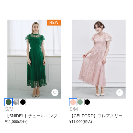
NEW
S
/
M
S
/
M
【SNIDEL】チュールエンブロ
【CELFORD】フレアスリーブ
イダリーワンピース
¥
11,000
(税込)
レースマーメイドワンピース
¥
11,000
(税込)