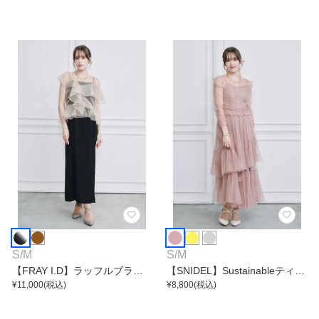
S
/
M
S
/
M
【FRAY I.D】ラッフルブラウ
【SNIDEL】Sustainableティア
スセットワンピース
¥
11,000
(税込)
ードチュールワンピース
¥
8,800
(税込)