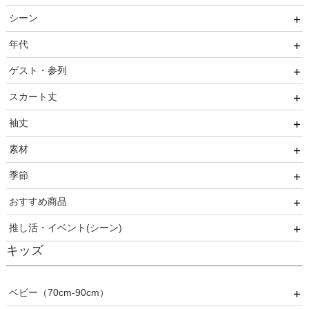
シーン
ご親族・マザードレス風
4点セット（ドレス＋小物3点）
ジャケット
AIMER
年代
同窓会に着ていきたい憧れドレスはこれ♡
コート
CELFORD
結婚式・パーティ
ゲスト・参列
ワンランク上を叶える謝恩会ドレス
FRAY I.D
成人式・同窓会
20代
スカート丈
好印象セレモニーコーデ 初めての卒園式もこれ一着で安心
SNIDEL
入卒・セレモニー
30代
友人
♡
袖丈
kaene
食事・挨拶
40代
親族
ミニ・ショート・膝上
素材
Phase Eight
仏事
50代
いとこ
膝丈
袖あり
季節
REWAKES
面接・入学式
60代以上
職場
ミモレ丈・ひざ下
ノースリーブ
レース・チュール
おすすめ商品
ロング
半袖
刺繍
春
推し活・イベント(シーン)
5分丈・7分丈
ビジュー・スパンコール
夏
おすすめ商品
キッズ
長袖
フリル
秋
推し活・イベント
プリーツ
冬
ベビー（70cm-90cm）
ベロア
オールシーズン