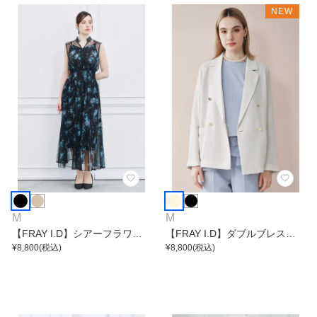
NEW
M
M
【FRAY I.D】シアーフラワー
【FRAY I.D】ダブルブレスト
プリーツワンピース
¥
8,800
(税込)
カラミジャケット
¥
8,800
(税込)