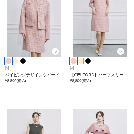
M
M
パイピングデザインツイードジ
【CELFORD】ハーフスリーブ
ャケット
¥
8,800
(税込)
ツイードミニワンピース
¥
8,800
(税込)