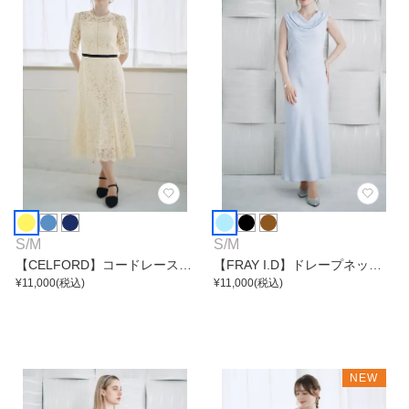
S
/
M
S
/
M
【CELFORD】コードレースマ
【FRAY I.D】ドレープネック
ーメイドワンピース
¥
11,000
(税込)
サテンワンピース
¥
11,000
(税込)
NEW