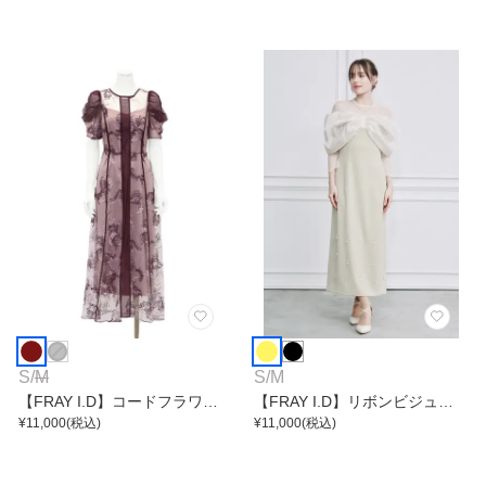
S
/
M
S
/
M
【FRAY I.D】コードフラワー
【FRAY I.D】リボンビジュー
レースワンピース
¥
11,000
(税込)
ワンピース
¥
11,000
(税込)