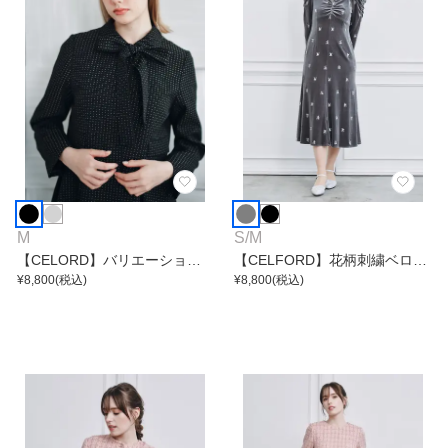
M
S
/
M
【CELORD】バリエーション
【CELFORD】花柄刺繍ベロア
リボンショートジャケット
¥
8,800
(税込)
ワンピース
¥
8,800
(税込)