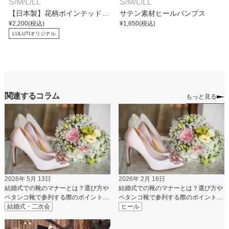
S
/
M
/
L
/
LL
S
/
M
/
L
/
LL
【日本製】花柄ポインテッドト
サテン素材ヒールパンプス
ゥパンプス
¥
2,200
(税込)
¥
1,650
(税込)
LULUTIオリジナル
関連するコラム
もっと見る
2026年 5月 13日
2026年 2月 16日
結婚式での靴のマナーとは？選び方や
結婚式での靴のマナーとは？選び方や
ペタンコ靴で参列する際のポイントを
ペタンコ靴で参列する際のポイントを
紹介
結婚式・二次会
紹介
ヒール