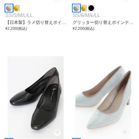
SS
/
S
/
M
/
L
/
LL
SS
/
S
/
M
/
L
/
LL
【日本製】ラメ切り替えポイン
グリッター切り替えポインテッ
テッドトゥパンプス
¥
2,200
(税込)
ドハイヒール
¥
2,200
(税込)