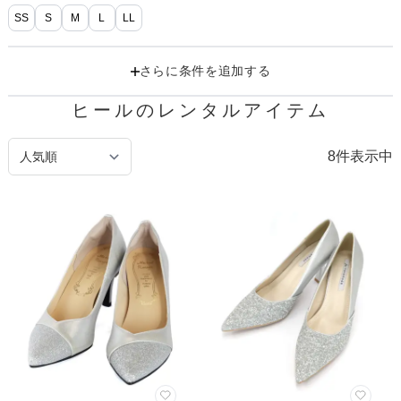
SS
S
M
L
LL
さらに条件を追加する
ヒールのレンタルアイテム
8
件表示中