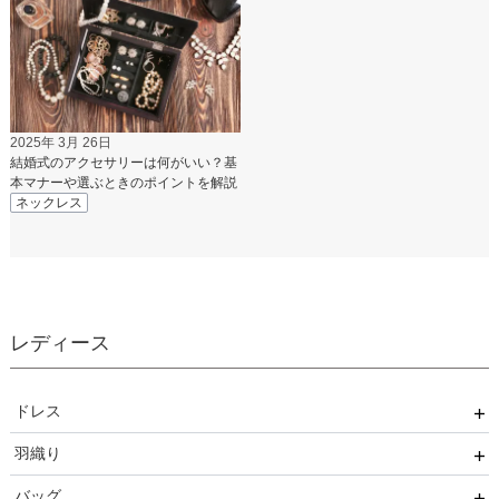
2025年 3月 26日
結婚式のアクセサリーは何がいい？基
本マナーや選ぶときのポイントを解説
ネックレス
レディース
ドレス
羽織り
ワンピース
バッグ
パンツ
ボレロ