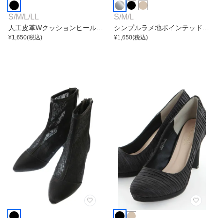
S
/
M
/
L
/
LL
S
/
M
/
L
人工皮革Wクッションヒールパ
シンプルラメ地ポインテッドト
ンプス
¥
1,650
(税込)
ゥハイヒール
¥
1,650
(税込)