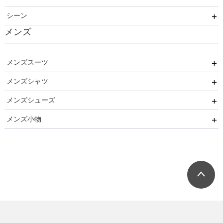
シーン
その他衣装
ローファー
メンズ
キッズパンプス
結婚式
入園式
メンズスーツ
入学式
メンズシャツ
パーティー
卒園式
メンズシューズ
ブラックフォーマル
ネクタイ用
卒業式
メンズ小物
リクルート
蝶ネクタイ用
ストレートチップ
発表会
小物セット（パーティー用）
七五三
小物セット（ブラックフォーマル用）
ネクタイ
蝶ネクタイ