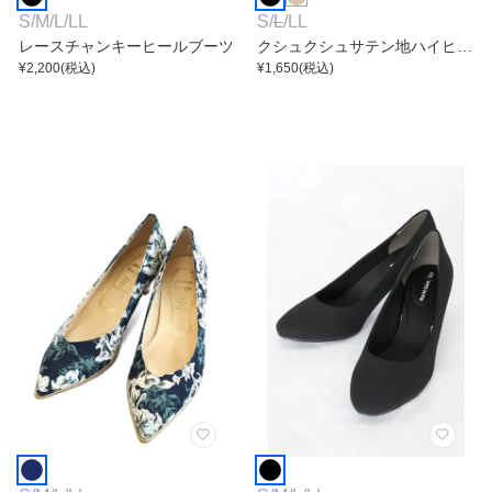
S
/
M
/
L
/
LL
S
/
L
/
LL
レースチャンキーヒールブーツ
クシュクシュサテン地ハイヒー
¥
2,200
(税込)
ル
¥
1,650
(税込)