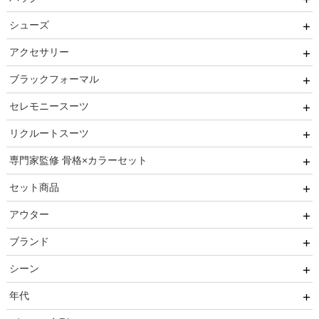
シューズ
セットアップ
ショール
サブバッグ
アクセサリー
オールインワン
ジャケット
クラッチバッグ
ヒール
ブラックフォーマル
ブライズメイド
カーディガン
ハンドバッグ
ストラップ付き
ネックレス
セレモニースーツ
ルルティオリジナル
その他
持ち手あり
フラット
ヘアーアクセサリー
ブラックフォーマル
リクルートスーツ
マザードレス
持ち手なし
イヤリング
小物セット
セレモニースーツ
専門家監修 骨格×カラーセット
ベルト
セレモニー小物
リクルートスーツセット
セット商品
その他
推しに会う日はこれ♡
アウター
ブレスレット
高級レストランにぴったり！洗練された夜の装い
8点セット(ドレス＋小物7点)
ブランド
初めての結婚式参列はこれで間違いない！
6点セット(ドレス＋小物5点)
ファー
シーン
ご親族・マザードレス風
4点セット（ドレス＋小物3点）
ジャケット
AIMER
年代
同窓会に着ていきたい憧れドレスはこれ♡
コート
CELFORD
結婚式・パーティ