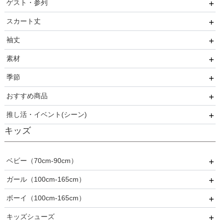
ゲスト・参列
ワンランク上を叶える謝恩会ドレス
FRAY I.D
成人式・同窓会
20代
スカート丈
好印象セレモニーコーデ 初めての卒園式もこれ一着で安心
SNIDEL
入卒・セレモニー
30代
友人
♡
袖丈
kaene
食事・挨拶
40代
親族
ミニ・ショート・膝上
素材
Phase Eight
仏事
50代
いとこ
膝丈
袖あり
季節
REWAKES
面接・入学式
60代以上
職場
ミモレ丈・ひざ下
ノースリーブ
レース・チュール
おすすめ商品
ロング
半袖
刺繍
春
推し活・イベント(シーン)
5分丈・7分丈
ビジュー・スパンコール
夏
おすすめ商品
キッズ
長袖
フリル
秋
推し活・イベント
プリーツ
冬
ベビー（70cm-90cm）
ベロア
オールシーズン
ガール（100cm-165cm）
ドレス
ボーイ（100cm-165cm）
スーツ
フォーマル
キッズシューズ
カジュアル
ドレス
スーツ