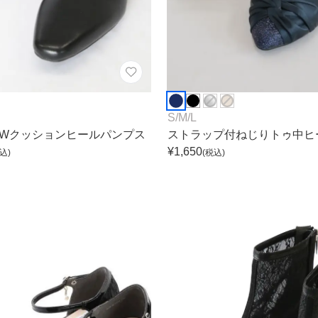
S
/
M
/
L
Wクッションヒールパンプス
ストラップ付ねじりトゥ中ヒ
¥
1,650
込)
(税込)