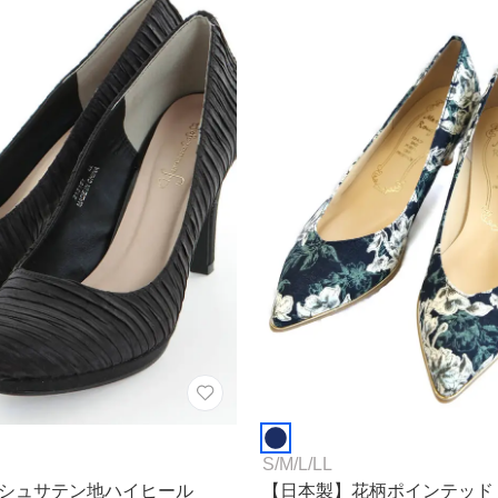
S
/
M
/
L
/
LL
シュサテン地ハイヒール
【日本製】花柄ポインテッド