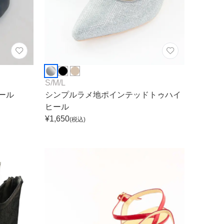
S
/
M
/
L
ール
シンプルラメ地ポインテッドトゥハイ
ヒール
¥
1,650
(税込)