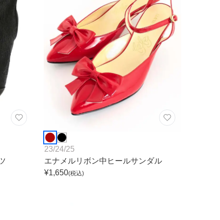
23
/
24
/
25
ツ
エナメルリボン中ヒールサンダル
¥
1,650
(税込)