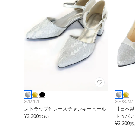
ワンランク上を叶える謝恩会ドレス
その他
フラット
ヘアーアクセサリー
ブラックフォーマル
セレモニースーツ
好印象セレモニーコーデ 初めての卒園
式もこれ一着で安心♡
イヤリング
小物セット
リクルートスーツ
ブランド
ベルト
その他
AIMER
おすすめ商品
ブレスレット
CELFORD
FRAY I.D
SNIDEL
S
/
M
/
L
/
LL
SS
/
S
/
M
/
kaene
ストラップ付レースチャンキーヒール
【日本製
¥
2,200
トゥパン
(税込)
Phase Eight
¥
2,200
(税
REWAKES