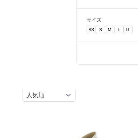
推し活
ルルティオリジナル
骨格＆
マザードレス
サイズ
じめて
SS
S
M
L
LL
セット
専門家監修 骨格×カラーセット
骨格＆
セット商品
推しに会う日はこれ♡
品さを
【ご親
8点セット(ドレス＋小物7点)
アウター
高級レストランにぴったり！洗練された
夜の装い
羽織り
6点セット(ドレス＋小物5点)
初めての結婚式参列はこれで間違いな
い！
バッグ
4点セット（ドレス＋小物3点）
ボレロ
ご親族・マザードレス風
シューズ
ショール
サブバッグ
同窓会に着ていきたい憧れドレスはこれ
アクセサリー
ジャケット
クラッチバッグ
ヒール
♡
ブラックフォーマル
カーディガン
ハンドバッグ
ストラップ付き
ネックレス