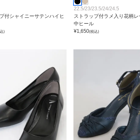
22.5
/
23
/
23.5
/
24
/
24.5
プ付シャイニーサテンハイヒ
ストラップ付ラメ入り花柄レー
中ヒール
¥
1,650
込)
(税込)