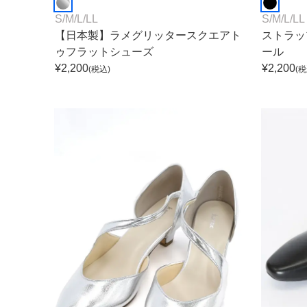
S
/
M
/
L
/
LL
S
/
M
/
L
/
LL
【日本製】ラメグリッタースクエアト
ストラッ
ゥフラットシューズ
ール
¥
2,200
¥
2,200
(税込)
(税