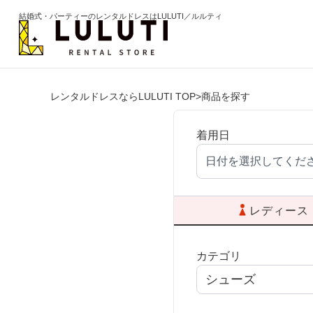
結婚式・パーティーのレンタルドレスはLULUTI／ルルティ
レンタルドレスならLULUTI TOP
>
商品を探す
カテゴリから選ぶ
年代か
ドレス
20代
着用日
日付を選択してくだ
ワンピース
30代
パンツ
40代
レディース
セットアップ
50代
カテゴリ
オールインワン
60代以
季節の
ブライズメイド