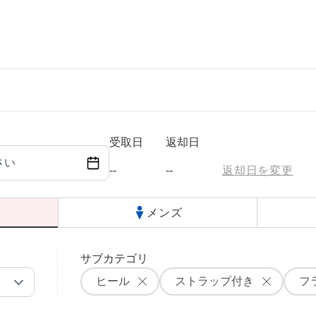
ら選ぶ
シーンから選ぶ
結婚式・パーティ
受取日
返却日
さい
成人式・同窓会
--
--
返却日を変更
入卒・セレモニー
メンズ
食事・挨拶
サブカテゴリ
上
推し活・イベント
ヒール
ストラップ付き
フ
コンテンツ