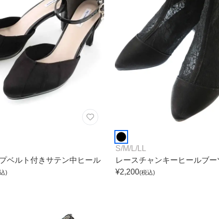
S
/
M
/
L
/
LL
プベルト付きサテン中ヒール
レースチャンキーヒールブー
¥
2,200
込)
(税込)