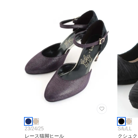
23
/
24
/
25
S
/
L
/
LL
レース猫脚ヒール
クシュク