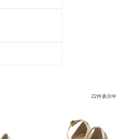
シューズ
カジュアル
ドレス
スーツ
その他衣装
ローファー
キッズパンプス
22
件表示中