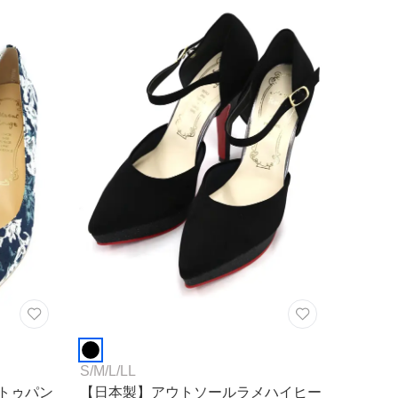
S
/
M
/
L
/
LL
トゥパン
【日本製】アウトソールラメハイヒー