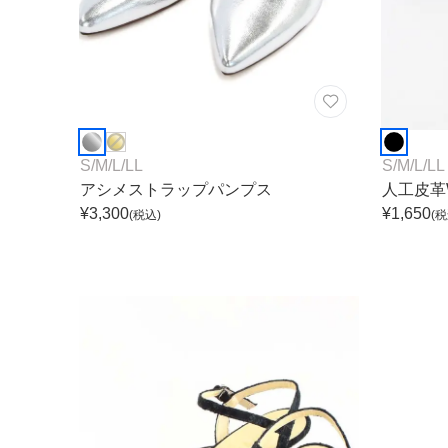
S
/
M
/
L
/
LL
S
/
M
/
L
/
LL
アシメストラップパンプス
人工皮革
¥
3,300
¥
1,650
(税込)
(税