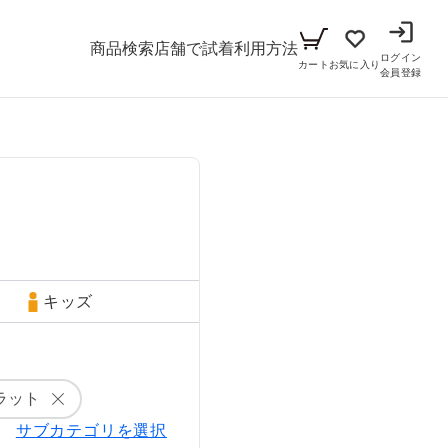
商品検索
店舗で試着
利用方法
ログイン
カート
お気に入り
会員登録
メンズ
シーン
アイテム
パーティー
キッズ
ブラックフォーマル
小物セット（パーティー用）
キッズ
ベビー（70cm-90cm）
リクルート
小物セット（ブラックフォーマル用）
ガール（100cm-165cm）
ドレス
ラット
ボーイ（100cm-165cm）
スーツ
フォーマル
サブカテゴリを選択