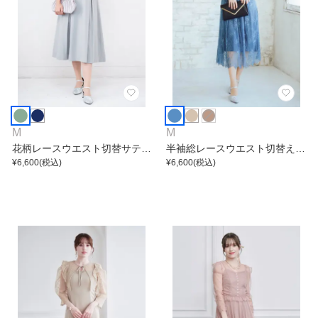
M
M
花柄レースウエスト切替サテン
半袖総レースウエスト切替えは
ワンピース
¥
6,600
(税込)
しごレースワンピース
¥
6,600
(税込)