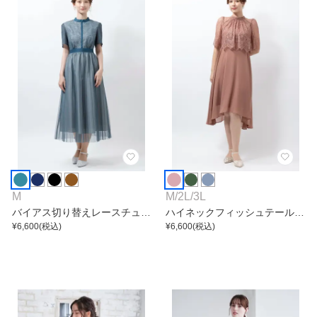
M
M
/
2L
/
3L
バイアス切り替えレースチュー
ハイネックフィッシュテールワ
ルワンピース
¥
6,600
(税込)
ンピース
¥
6,600
(税込)