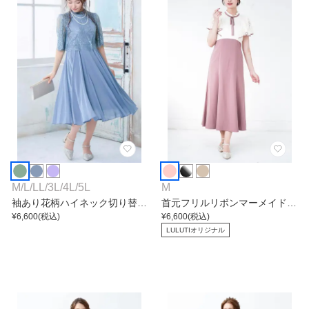
M
/
L
/
LL
/
3L
/
4L
/
5L
M
袖あり花柄ハイネック切り替え
首元フリルリボンマーメイドワ
ワンピース
¥
6,600
(税込)
ンピース
¥
6,600
(税込)
LULUTIオリジナル