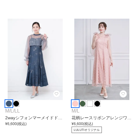
M
/
L
/
LL
M
/
L
2wayシフォンマーメイドドレ
花柄レースリボンアレンジワン
ス
¥
6,600
(税込)
ピース
¥
6,600
(税込)
LULUTIオリジナル