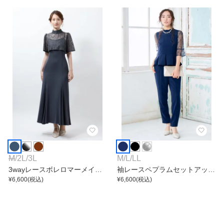
M
/
2L
/
3L
M
/
L
/
LL
3wayレースボレロマーメイド
袖レースペプラムセットアップ
ワンピース
¥
6,600
(税込)
パンツ
¥
6,600
(税込)