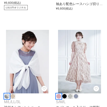
ピース
¥
6,600
(税込)
袖あり配色レースハシゴ切り替
LULUTIオリジナル
えワンピース
¥
6,600
(税込)
M
/
L
/
LL
/
3L
S
/
M
/
L