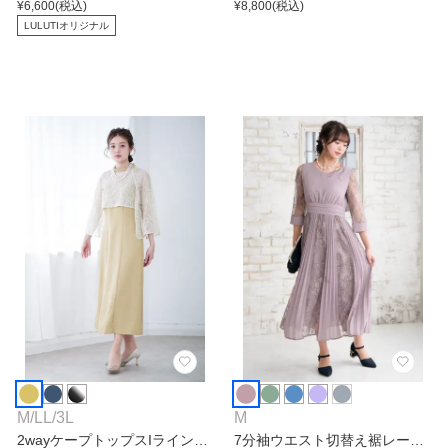
ース
¥
6,600
(税込)
ース
¥
8,800
(税込)
LULUTIオリジナル
M
/
LL
/
3L
M
2wayケープトップスIラインワ
7分袖ウエスト切替え裾レース