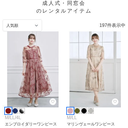
成人式・同窓会

のレンタルアイテム
197
件表示中
M
/
LL
/
4L
M
/
LL
エンブロイダリーワンピース
マリンヴェールワンピース