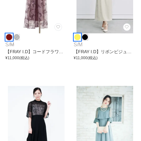
S
/
M
S
/
M
【FRAY I.D】コードフラワー
【FRAY I.D】リボンビジュー
レースワンピース
¥
11,000
(税込)
ワンピース
¥
11,000
(税込)