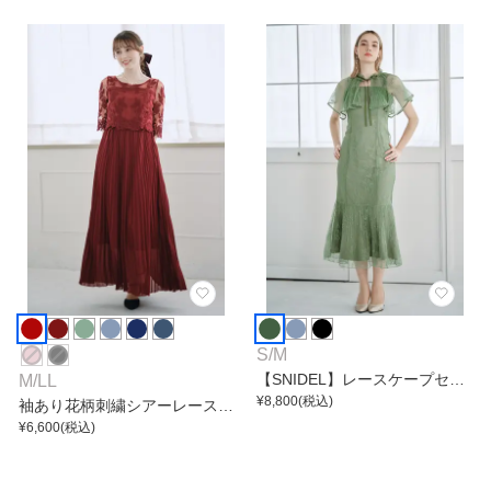
S
/
M
【SNIDEL】レースケープセッ
M
/
LL
トマーメイドワンピース
¥
8,800
(税込)
袖あり花柄刺繍シアーレース切
替えシフォンプリーツワンピー
¥
6,600
(税込)
ス