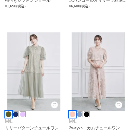
袖付きシフォンショール
スパンコール入りリーフ柄刺繍
¥
1,650
(税込)
レースワンピース
¥
6,600
(税込)
M
/
L
M
/
L
リリーパターンチュールワンピ
2wayハニカムチュールワンピ