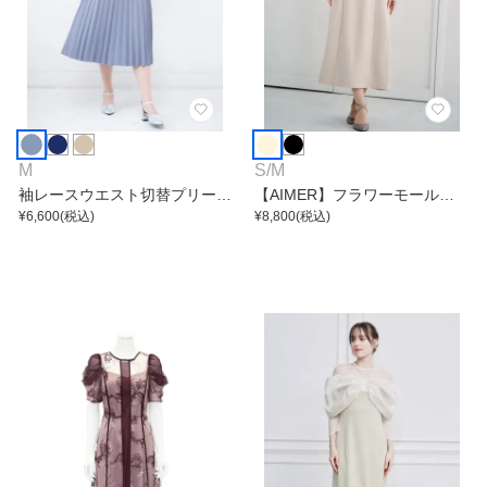
M
S
/
M
袖レースウエスト切替プリーツ
【AIMER】フラワーモール刺
ワンピース
¥
6,600
(税込)
繍キーネックブラウス×Iライン
¥
8,800
(税込)
キャミソールワンピース