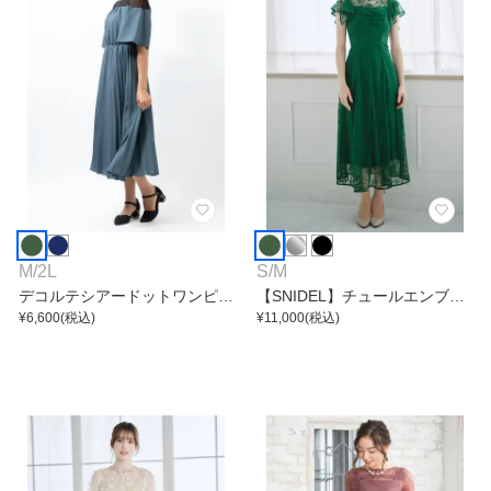
M
/
2L
S
/
M
デコルテシアードットワンピー
【SNIDEL】チュールエンブロ
ス
¥
6,600
(税込)
イダリーワンピース
¥
11,000
(税込)