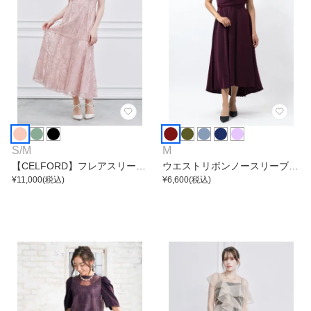
S
/
M
M
【CELFORD】フレアスリーブ
ウエストリボンノースリーブワ
レースマーメイドワンピース
¥
11,000
(税込)
ンピース
¥
6,600
(税込)