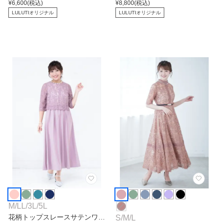
¥
6,600
(税込)
¥
8,800
(税込)
LULUTIオリジナル
LULUTIオリジナル
M
/
LL
/
3L
/
5L
花柄トップスレースサテンワン
S
/
M
/
L