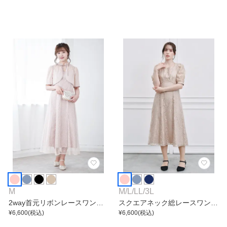
M
M
/
L
/
LL
/
3L
2way首元リボンレースワンピ
スクエアネック総レースワンピ
ース
¥
6,600
(税込)
ース
¥
6,600
(税込)