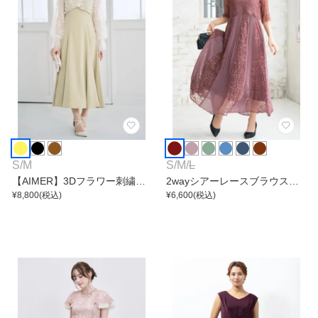
S
/
M
S
/
M
/
L
【AIMER】3Dフラワー刺繍ボ
2wayシアーレースブラウス付
リュームスリーブブラウス×フ
¥
8,800
(税込)
きワンピース
¥
6,600
(税込)
ィット＆フレアキャミソールワ
ンピース