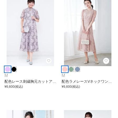
M
M
配色レース刺繍胸元カットアウ
配色ラメレースVネックワンピ
トワンピース
¥
6,600
(税込)
ース
¥
6,600
(税込)