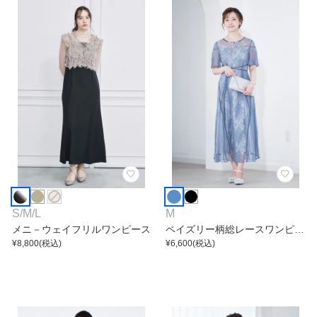
S
/
M
/
L
M
メニ－ウェイフリルワンピース
ペイズリー柄総レースワンピー
¥
8,800
(税込)
ス
¥
6,600
(税込)