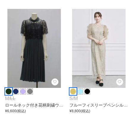
M
/
LL
S
/
M
ロールネック付き花柄刺繍ウエ
フルーフィスリーブペンシルワ
スト切替レースワンピース
¥
6,600
(税込)
ンピース
¥
8,800
(税込)