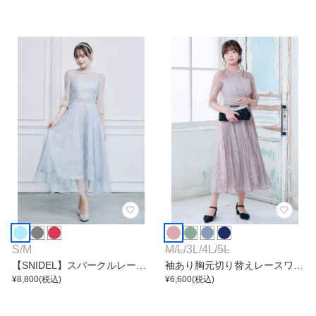
S
/
M
M
/
L
/
3L
/
4L
/
5L
【SNIDEL】スパークルレース
袖あり胸元切り替えレースワン
ワンピース
¥
8,800
(税込)
ピース
¥
6,600
(税込)