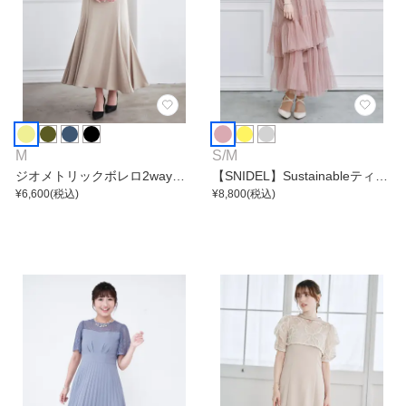
M
S
/
M
ジオメトリックボレロ2wayワ
【SNIDEL】Sustainableティア
ンピース
¥
6,600
(税込)
ードチュールワンピース
¥
8,800
(税込)