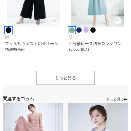
M
M
フリル袖ウエスト切替オールイ
五分袖レース切替ロングワンピ
ンワン
¥
6,600
(税込)
ース
¥
6,600
(税込)
もっと見る
関連するコラム
もっと見る