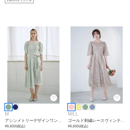
LULUTIオリジナル
M
M
/
LL
アシンメトリーデザインワンピ
ゴールド刺繍レースヴィンテー
ース
¥
6,600
(税込)
ジワンピース
¥
6,600
(税込)