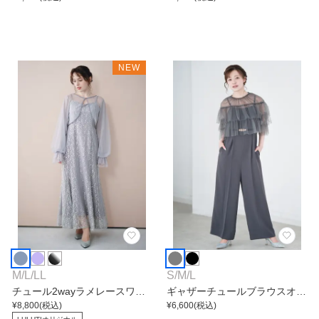
NEW
M
/
L
/
LL
S
/
M
/
L
チュール2wayラメレースワン
ギャザーチュールブラウスオー
ピース
¥
8,800
(税込)
ルインワンパンツ
¥
6,600
(税込)