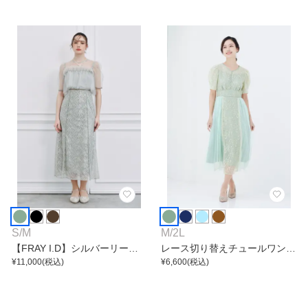
S
/
M
M
/
2L
【FRAY I.D】シルバーリーフ
レース切り替えチュールワンピ
レースレイヤードワンピース
¥
11,000
(税込)
ース
¥
6,600
(税込)