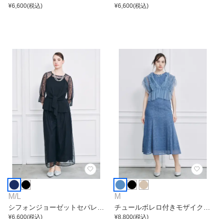
ンピース
¥
6,600
(税込)
プリーツワンピース
¥
6,600
(税込)
M
/
L
M
シフォンジョーゼットセパレー
チュールボレロ付きモザイクレ
トワイドパンツ
¥
6,600
(税込)
ースワンピース
¥
8,800
(税込)