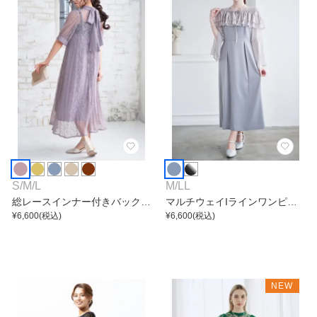
S
/
M
/
L
M
/
LL
総レースインナー付きバックリ
マルチウェイIラインワンピー
ボンワンピース
¥
6,600
(税込)
ス
¥
6,600
(税込)
NEW