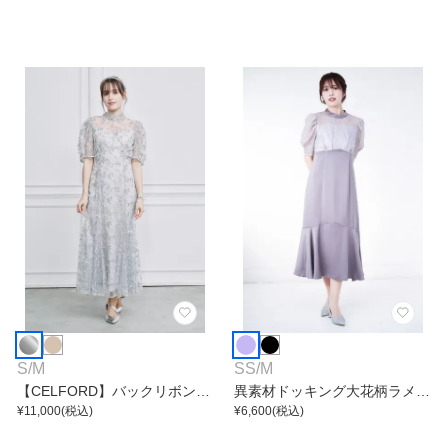
S
/
M
SS
/
M
【CELFORD】バックリボンス
異素材ドッキング大花柄ラメレ
モールフラワーワンピース
¥
11,000
(税込)
ースワンピース
¥
6,600
(税込)