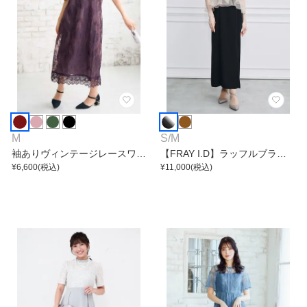
M
S
/
M
袖ありヴィンテージレースワン
【FRAY I.D】ラッフルブラウ
ピース
¥
6,600
(税込)
スセットワンピース
¥
11,000
(税込)