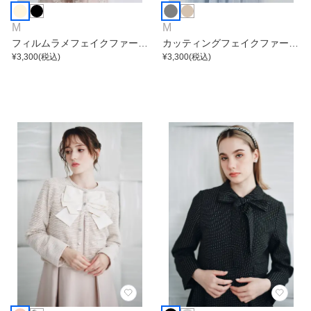
M
M
フィルムラメフェイクファージ
カッティングフェイクファージ
ャケット
¥
3,300
(税込)
ャケット
¥
3,300
(税込)