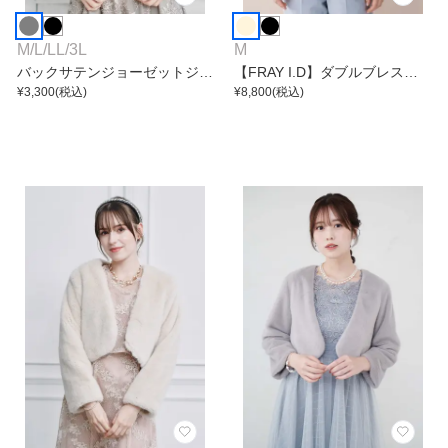
M
/
L
/
LL
/
3L
M
バックサテンジョーゼットジャ
【FRAY I.D】ダブルブレスト
ケット
¥
3,300
(税込)
カラミジャケット
¥
8,800
(税込)