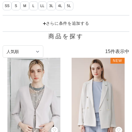
SS
S
M
L
LL
3L
4L
5L
さらに条件を追加する
商品を探す
15
件表示中
NEW