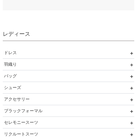
レディース
ドレス
羽織り
ワンピース
バッグ
パンツ
ボレロ
シューズ
セットアップ
ショール
サブバッグ
アクセサリー
オールインワン
ジャケット
クラッチバッグ
ヒール
ブラックフォーマル
ブライズメイド
カーディガン
ハンドバッグ
ストラップ付き
ネックレス
セレモニースーツ
ルルティオリジナル
その他
持ち手あり
フラット
ヘアーアクセサリー
ブラックフォーマル
リクルートスーツ
マザードレス
持ち手なし
イヤリング
小物セット
セレモニースーツ