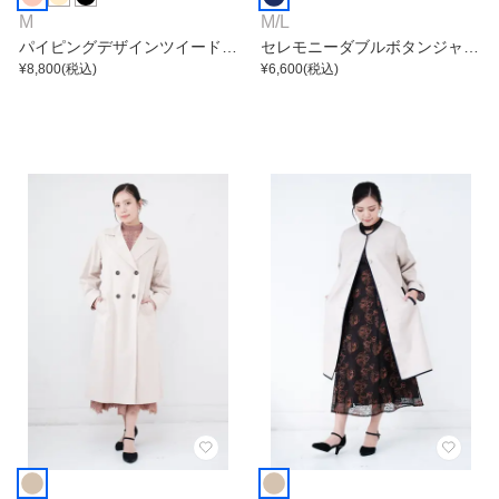
M
M
/
L
パイピングデザインツイードジ
セレモニーダブルボタンジャケ
ャケット
¥
8,800
(税込)
ット
¥
6,600
(税込)