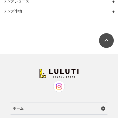
メンズシューズ
ブラックフォーマル
ネクタイ用
卒業式
メンズ小物
リクルート
蝶ネクタイ用
ストレートチップ
発表会
小物セット（パーティー用）
七五三
小物セット（ブラックフォーマル用）
ネクタイ
蝶ネクタイ
ホーム