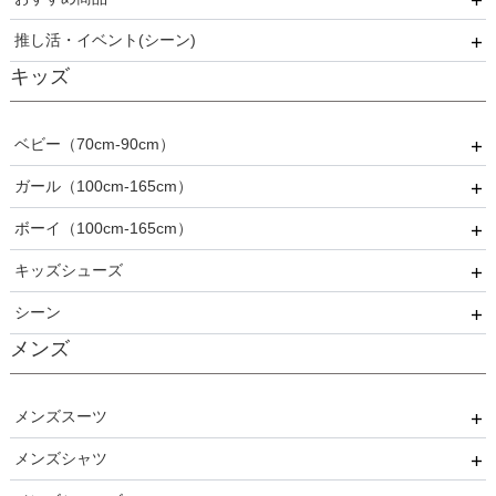
推し活・イベント(シーン)
5分丈・7分丈
ビジュー・スパンコール
夏
おすすめ商品
キッズ
長袖
フリル
秋
推し活・イベント
プリーツ
冬
ベビー（70cm-90cm）
ベロア
オールシーズン
ガール（100cm-165cm）
ドレス
ボーイ（100cm-165cm）
スーツ
フォーマル
キッズシューズ
カジュアル
ドレス
スーツ
シーン
その他衣装
ローファー
メンズ
キッズパンプス
結婚式
入園式
メンズスーツ
入学式
メンズシャツ
パーティー
卒園式