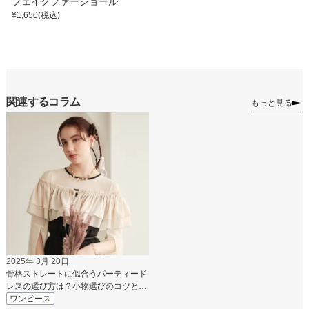
フェイクファーショール
¥
1,650
(税込)
関連するコラム
もっと見る
2025年 3月 20日
骨格ストレートに似合うパーティード
レスの選び方は？小物選びのコツと
NGコーデも紹介
ワンピース