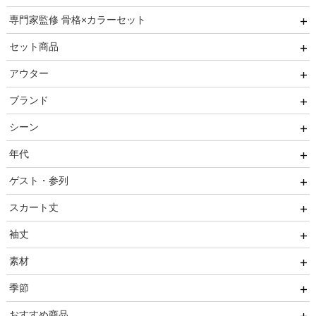
専門家監修 骨格×カラーセット
ベルト
セレモニー小物
リクルートスーツセット
セット商品
その他
推しに会う日はこれ♡
アウター
ブレスレット
高級レストランにぴったり！洗練された夜の装い
8点セット(ドレス＋小物7点)
ブランド
初めての結婚式参列はこれで間違いない！
6点セット(ドレス＋小物5点)
ファー
シーン
ご親族・マザードレス風
4点セット（ドレス＋小物3点）
ジャケット
AIMER
年代
同窓会に着ていきたい憧れドレスはこれ♡
コート
CELFORD
結婚式・パーティ
ゲスト・参列
ワンランク上を叶える謝恩会ドレス
FRAY I.D
成人式・同窓会
20代
スカート丈
好印象セレモニーコーデ 初めての卒園式もこれ一着で安心
SNIDEL
入卒・セレモニー
30代
友人
♡
袖丈
kaene
食事・挨拶
40代
親族
ミニ・ショート・膝上
素材
Phase Eight
仏事
50代
いとこ
膝丈
袖あり
季節
REWAKES
面接・入学式
60代以上
職場
ミモレ丈・ひざ下
ノースリーブ
レース・チュール
おすすめ商品
ロング
半袖
刺繍
春