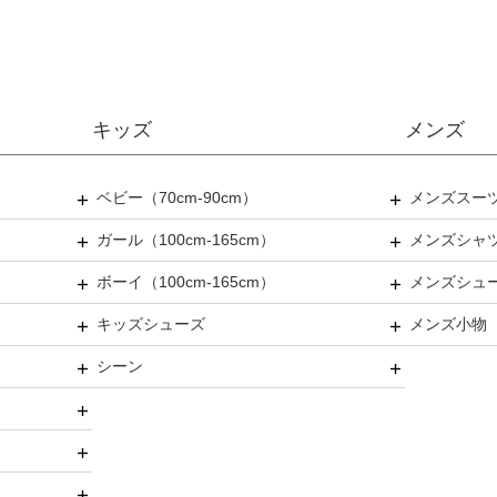
キッズ
メンズ
ベビー（70cm-90cm）
メンズスー
ガール（100cm-165cm）
ドレス
メンズシャ
パーティ
ボーイ（100cm-165cm）
スーツ
フォーマル
メンズシュ
ブラック
ネクタイ
キッズシューズ
カジュアル
ドレス
スーツ
メンズ小物
リクルー
蝶ネクタ
ストレー
シーン
その他衣装
ローファー
小物セッ
キッズパンプス
結婚式
小物セッ
入園式
ネクタイ
入学式
蝶ネクタ