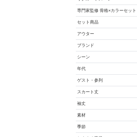
専門家監修 骨格×カラーセット
ベルト
セレモニー小物
リクルートスーツセット
セット商品
その他
推しに会う日はこれ♡
アウター
ブレスレット
高級レストランにぴったり！
8点セット(ドレス＋小物7点)
た夜の装い
ブランド
6点セット(ドレス＋小物5点)
ファー
初めての結婚式参列はこれで
シーン
4点セット（ドレス＋小物3
ジャケット
AIMER
い！
年代
コート
CELFORD
結婚式・パーティ
ご親族・マザードレス風
ゲスト・参列
FRAY I.D
成人式・同窓会
20代
同窓会に着ていきたい憧れド
れ♡
スカート丈
SNIDEL
入卒・セレモニー
30代
友人
ワンランク上を叶える謝恩会
袖丈
kaene
食事・挨拶
40代
親族
ミニ・ショート・膝上
好印象セレモニーコーデ 初
素材
Phase Eight
仏事
50代
いとこ
膝丈
袖あり
園式もこれ一着で安心♡
季節
REWAKES
面接・入学式
60代以上
職場
ミモレ丈・ひざ下
ノースリーブ
レース・チュール