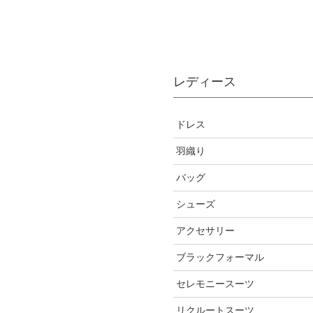
レディース
ドレス
羽織り
ワンピース
バッグ
パンツ
ボレロ
シューズ
セットアップ
ショール
サブバッグ
アクセサリー
オールインワン
ジャケット
クラッチバッグ
ヒール
ブラックフォーマル
ブライズメイド
カーディガン
ハンドバッグ
ストラップ付き
ネックレス
セレモニースーツ
ルルティオリジナル
その他
持ち手あり
フラット
ヘアーアクセサリー
ブラックフォーマル
リクルートスーツ
マザードレス
持ち手なし
イヤリング
小物セット
セレモニースーツ