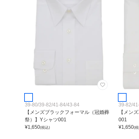
ワンランク上を叶える謝恩会ドレス
その他
フラット
ヘアーアクセサリー
ブラックフォーマル
セレモニースーツ
好印象セレモニーコーデ 初めての卒園
式もこれ一着で安心♡
イヤリング
小物セット
リクルートスーツ
ブランド
ベルト
その他
AIMER
おすすめ商品
ブレスレット
CELFORD
FRAY I.D
SNIDEL
39-80
/
39-82
/
41-84
/
43-84
39-82
/
41
kaene
【メンズブラックフォーマル（冠婚葬
【メンズ
祭）】Yシャツ001
001
Phase Eight
¥
1,650
¥
1,650
(税込)
(税
REWAKES