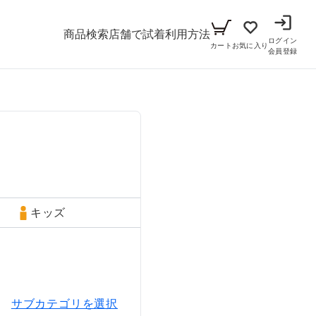
商品検索
店舗で試着
利用方法
ログイン
カート
お気に入り
会員登録
メンズ
シーン
アイテム
パーティー
キッズ
ブラックフォーマル
小物セット（パーティー用）
キッズ
ベビー（70cm-90cm）
リクルート
小物セット（ブラックフォーマル用）
ガール（100cm-165cm）
ドレス
ボーイ（100cm-165cm）
スーツ
フォーマル
サブカテゴリを選択