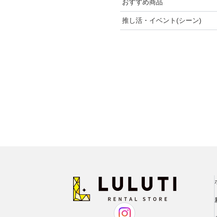
おすすめ商品
ロング
半袖
刺繍
春
推し活・イベント(シーン)
5分丈・7分丈
ビジュー・スパンコール
夏
おすすめ商品
長袖
フリル
秋
推し活・イベント
プリーツ
冬
ベロア
オールシーズン