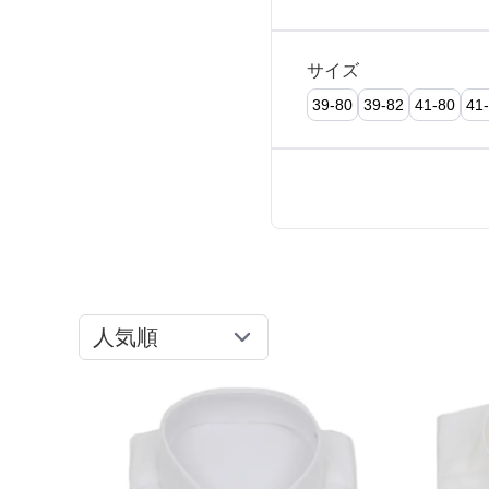
推し活
ルルティオリジナル
骨格＆
マザードレス
サイズ
じめて
39-80
39-82
41-80
41
セット
専門家監修 骨格×カラーセット
骨格＆
セット商品
推しに会う日はこれ♡
品さを
【ご親
8点セット(ドレス＋小物7点)
アウター
高級レストランにぴったり！洗練された
夜の装い
羽織り
6点セット(ドレス＋小物5点)
初めての結婚式参列はこれで間違いな
い！
バッグ
4点セット（ドレス＋小物3点）
ボレロ
ご親族・マザードレス風
シューズ
ショール
サブバッグ
同窓会に着ていきたい憧れドレスはこれ
アクセサリー
ジャケット
クラッチバッグ
ヒール
♡
ブラックフォーマル
カーディガン
ハンドバッグ
ストラップ付き
ネックレス