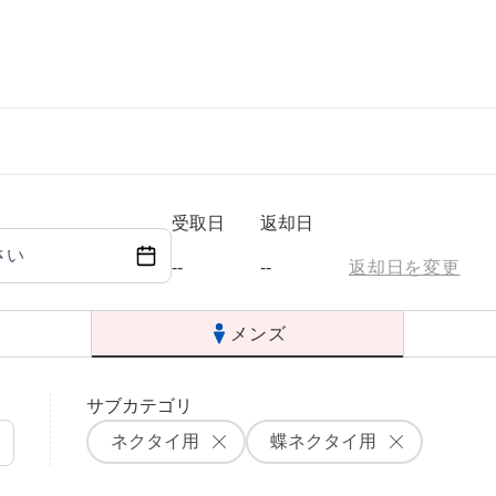
ら選ぶ
シーンから選ぶ
結婚式・パーティ
受取日
返却日
さい
成人式・同窓会
--
--
返却日を変更
入卒・セレモニー
メンズ
食事・挨拶
サブカテゴリ
上
推し活・イベント
ネクタイ用
蝶ネクタイ用
コンテンツ