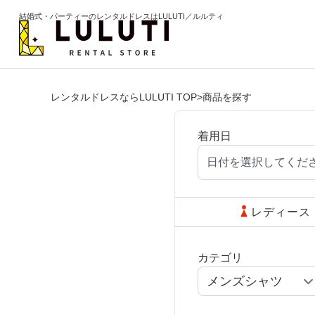
結婚式・パーティーのレンタルドレスはLULUTI／ルルティ
レンタルドレスならLULUTI TOP
>
商品を探す
カテゴリから選ぶ
年代か
ドレス
20代
着用日
日付を選択してくだ
ワンピース
30代
パンツ
40代
レディース
セットアップ
50代
カテゴリ
オールインワン
60代以
季節の
ブライズメイド