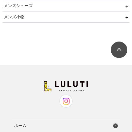
卒園式
メンズシューズ
ブラックフォーマル
ネクタイ用
卒業式
メンズ小物
リクルート
蝶ネクタイ用
ストレートチップ
発表会
小物セット（パーティー用）
七五三
小物セット（ブラックフォーマル用）
ネクタイ
蝶ネクタイ
ホーム