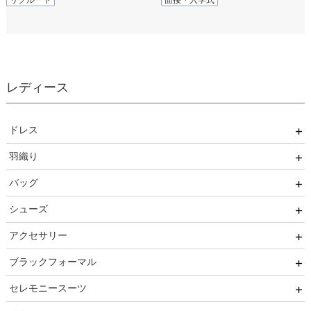
子・保護者別に紹介
リクルート
子・保護者別に紹介
面接・入学式
レディース
ドレス
羽織り
ワンピース
バッグ
パンツ
ボレロ
シューズ
セットアップ
ショール
サブバッグ
アクセサリー
オールインワン
ジャケット
クラッチバッグ
ヒール
ブラックフォーマル
ブライズメイド
カーディガン
ハンドバッグ
ストラップ付き
ネックレス
セレモニースーツ
ルルティオリジナル
その他
持ち手あり
フラット
ヘアーアクセサリー
ブラックフォーマル