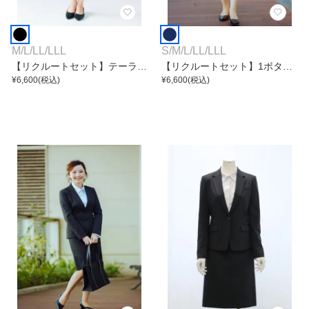
M
/
L
/
LL
/
LLL
S
/
M
/
L
/
LL
/
LLL
【リクルートセット】テーラー
【リクルートセット】1ボタン
ドジャケットスーツ
¥
6,600
(税込)
無地テーラードジャケットスー
¥
6,600
(税込)
ツ