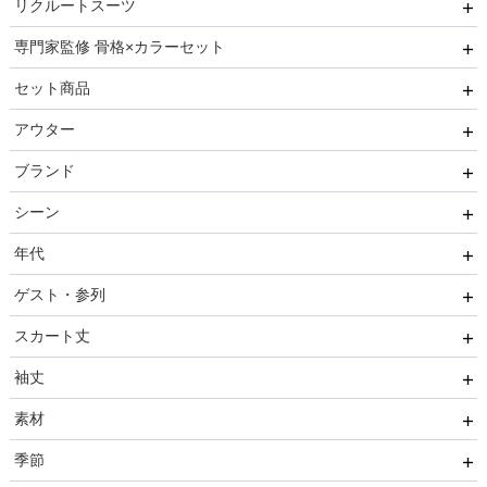
リクルートスーツ
マザードレス
持ち手なし
イヤリング
小物セット
セレモニースーツ
専門家監修 骨格×カラーセット
ベルト
セレモニー小物
リクルートスーツセット
セット商品
その他
推しに会う日はこれ♡
アウター
ブレスレット
高級レストランにぴったり！洗練された夜の装い
8点セット(ドレス＋小物7点)
ブランド
初めての結婚式参列はこれで間違いない！
6点セット(ドレス＋小物5点)
ファー
シーン
ご親族・マザードレス風
4点セット（ドレス＋小物3点）
ジャケット
AIMER
年代
同窓会に着ていきたい憧れドレスはこれ♡
コート
CELFORD
結婚式・パーティ
ゲスト・参列
ワンランク上を叶える謝恩会ドレス
FRAY I.D
成人式・同窓会
20代
スカート丈
好印象セレモニーコーデ 初めての卒園式もこれ一着で安心
SNIDEL
入卒・セレモニー
30代
友人
♡
袖丈
kaene
食事・挨拶
40代
親族
ミニ・ショート・膝上
素材
Phase Eight
仏事
50代
いとこ
膝丈
袖あり
季節
REWAKES
面接・入学式
60代以上
職場
ミモレ丈・ひざ下
ノースリーブ
レース・チュール