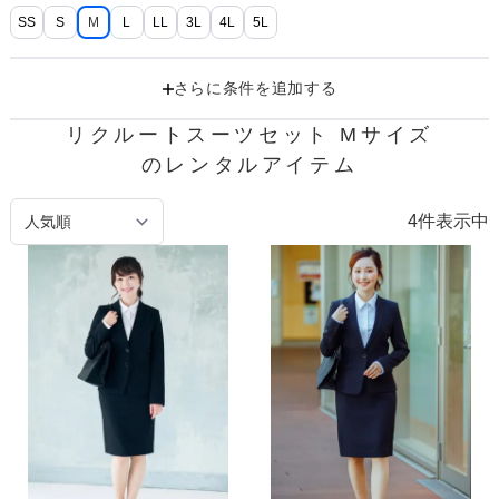
SS
S
M
L
LL
3L
4L
5L
さらに条件を追加する
リクルートスーツセット Mサイズ

のレンタルアイテム
4
件表示中