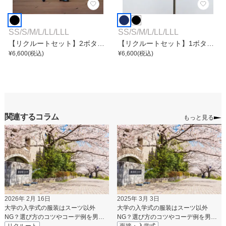
SS
/
S
/
M
/
L
/
LL
/
LLL
SS
/
S
/
M
/
L
/
LL
/
LLL
【リクルートセット】2ボタン
【リクルートセット】1ボタン
テーラードジャケットスーツ
¥
6,600
(税込)
無地テーラードジャケットタイ
¥
6,600
(税込)
トスカートスーツ
関連するコラム
もっと見る
2026年 2月 16日
2025年 3月 3日
大学の入学式の服装はスーツ以外
大学の入学式の服装はスーツ以外
NG？選び方のコツやコーデ例を男女
NG？選び方のコツやコーデ例を男女