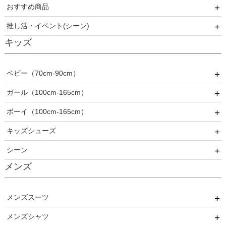
おすすめ商品
ロング
半袖
刺繍
春
推し活・イベント(シーン)
5分丈・7分丈
ビジュー・スパンコール
夏
おすすめ商品
キッズ
長袖
フリル
秋
推し活・イベント
プリーツ
冬
ベビー（70cm-90cm）
ベロア
オールシーズン
ガール（100cm-165cm）
ドレス
ボーイ（100cm-165cm）
スーツ
フォーマル
キッズシューズ
カジュアル
ドレス
スーツ
シーン
その他衣装
ローファー
メンズ
キッズパンプス
結婚式
入園式
メンズスーツ
入学式
メンズシャツ
パーティー