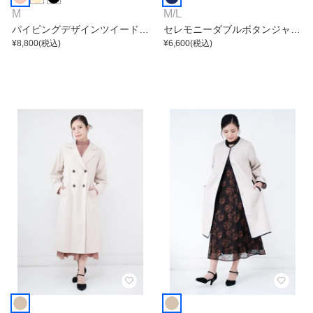
M
M
/
L
パイピングデザインツイードジ
セレモニーダブルボタンジャケ
ャケット
¥
8,800
(税込)
ット
¥
6,600
(税込)