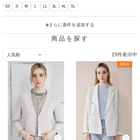
SS
S
M
L
LL
3L
4L
5L
さらに条件を追加する
商品を探す
15
件表示中
NEW