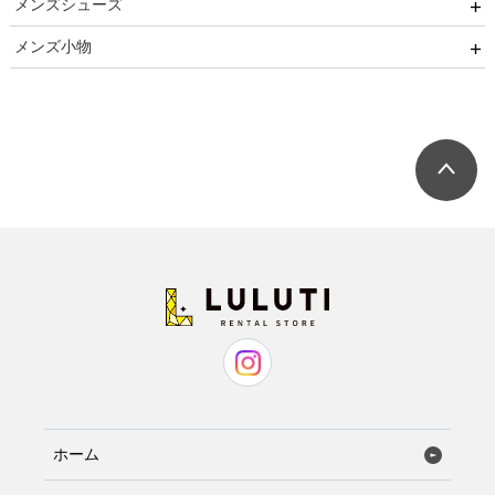
メンズシューズ
ブラックフォーマル
ネクタイ用
卒業式
メンズ小物
リクルート
蝶ネクタイ用
ストレートチップ
発表会
小物セット（パーティー用）
七五三
小物セット（ブラックフォーマル用）
ネクタイ
蝶ネクタイ
ホーム