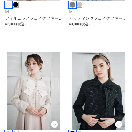
M
M
フィルムラメフェイクファージ
カッティングフェイクファージ
ャケット
¥
3,300
(税込)
ャケット
¥
3,300
(税込)