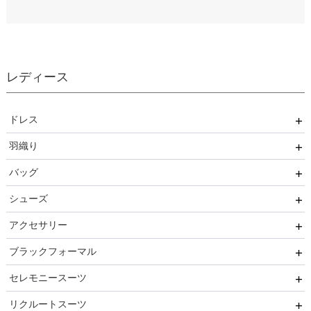
レディース
ドレス
羽織り
ワンピース
バッグ
パンツ
ボレロ
シューズ
セットアップ
ショール
サブバッグ
アクセサリー
オールインワン
ジャケット
クラッチバッグ
ヒール
ブラックフォーマル
ブライズメイド
カーディガン
ハンドバッグ
ストラップ付き
ネックレス
セレモニースーツ
ルルティオリジナル
その他
持ち手あり
フラット
ヘアーアクセサリー
ブラックフォーマル
リクルートスーツ
マザードレス
持ち手なし
イヤリング
小物セット
セレモニースーツ