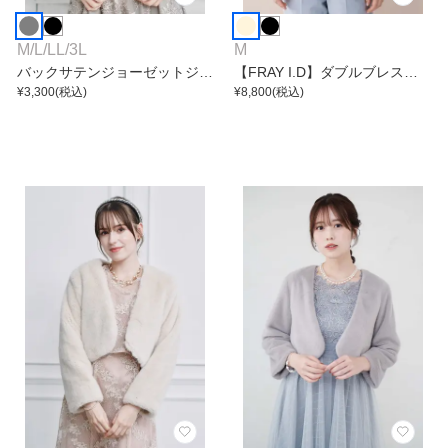
M
/
L
/
LL
/
3L
M
バックサテンジョーゼットジャ
【FRAY I.D】ダブルブレスト
ケット
¥
3,300
(税込)
カラミジャケット
¥
8,800
(税込)