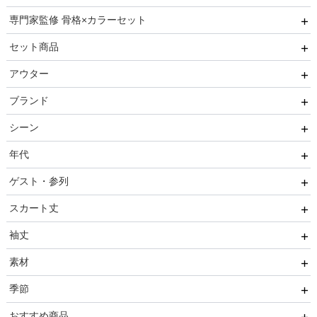
専門家監修 骨格×カラーセット
ベルト
セレモニー小物
リクルートスーツセット
セット商品
その他
推しに会う日はこれ♡
アウター
ブレスレット
高級レストランにぴったり！洗練された夜の装い
8点セット(ドレス＋小物7点)
ブランド
初めての結婚式参列はこれで間違いない！
6点セット(ドレス＋小物5点)
ファー
シーン
ご親族・マザードレス風
4点セット（ドレス＋小物3点）
ジャケット
AIMER
年代
同窓会に着ていきたい憧れドレスはこれ♡
コート
CELFORD
結婚式・パーティ
ゲスト・参列
ワンランク上を叶える謝恩会ドレス
FRAY I.D
成人式・同窓会
20代
スカート丈
好印象セレモニーコーデ 初めての卒園式もこれ一着で安心
SNIDEL
入卒・セレモニー
30代
友人
♡
袖丈
kaene
食事・挨拶
40代
親族
ミニ・ショート・膝上
素材
Phase Eight
仏事
50代
いとこ
膝丈
袖あり
季節
REWAKES
面接・入学式
60代以上
職場
ミモレ丈・ひざ下
ノースリーブ
レース・チュール
おすすめ商品
ロング
半袖
刺繍
春