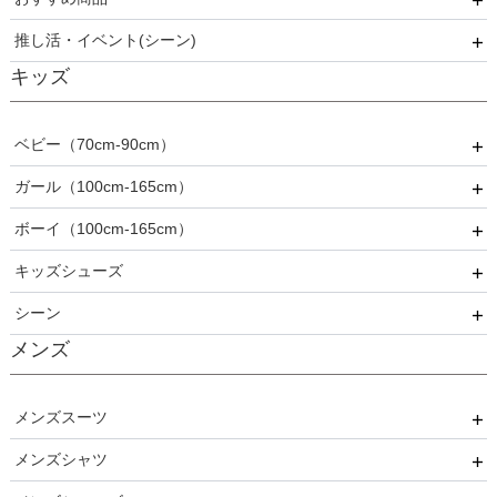
推し活・イベント(シーン)
5分丈・7分丈
ビジュー・スパンコール
夏
おすすめ商品
キッズ
長袖
フリル
秋
推し活・イベント
プリーツ
冬
ベビー（70cm-90cm）
ベロア
オールシーズン
ガール（100cm-165cm）
ドレス
ボーイ（100cm-165cm）
スーツ
フォーマル
キッズシューズ
カジュアル
ドレス
スーツ
シーン
その他衣装
ローファー
メンズ
キッズパンプス
結婚式
入園式
メンズスーツ
入学式
メンズシャツ
パーティー
卒園式