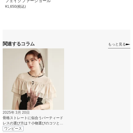
フェイクファーショール
¥
1,650
(税込)
関連するコラム
もっと見る
2025年 3月 20日
骨格ストレートに似合うパーティード
レスの選び方は？小物選びのコツと
NGコーデも紹介
ワンピース