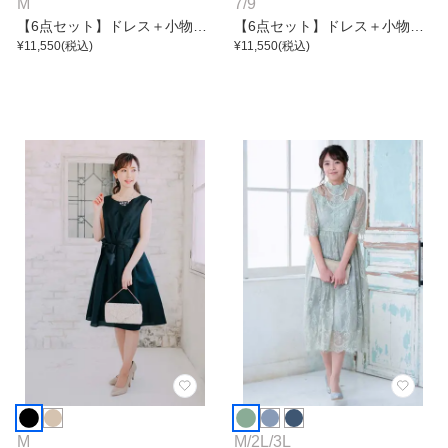
M
7
/
9
【6点セット】ドレス＋小物5
【6点セット】ドレス＋小物5
点
¥
11,550
(税込)
点
¥
11,550
(税込)
M
M
/
2L
/
3L