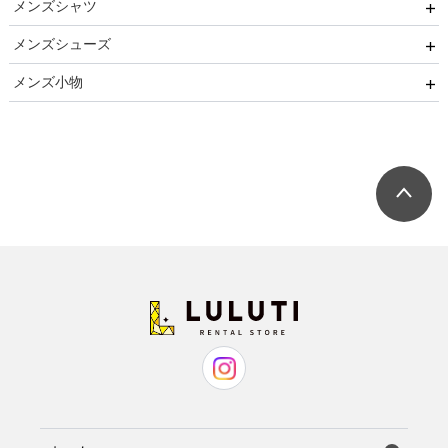
メンズシャツ
パーティー
卒園式
メンズシューズ
ブラックフォーマル
ネクタイ用
卒業式
メンズ小物
リクルート
蝶ネクタイ用
ストレートチップ
発表会
小物セット（パーティー用）
七五三
小物セット（ブラックフォーマル用）
ネクタイ
蝶ネクタイ