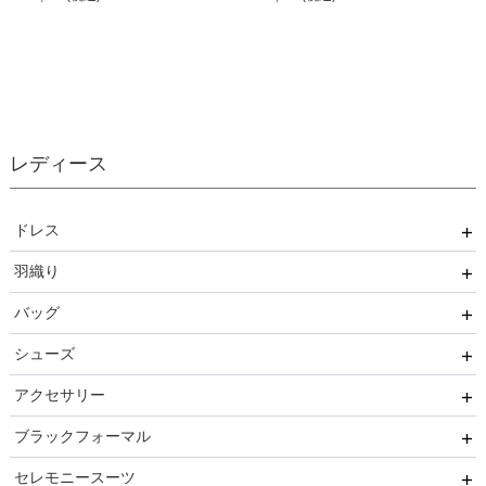
レディース
ドレス
羽織り
ワンピース
バッグ
パンツ
ボレロ
シューズ
セットアップ
ショール
サブバッグ
アクセサリー
オールインワン
ジャケット
クラッチバッグ
ヒール
ブラックフォーマル
ブライズメイド
カーディガン
ハンドバッグ
ストラップ付き
ネックレス
セレモニースーツ
ルルティオリジナル
その他
持ち手あり
フラット
ヘアーアクセサリー
ブラックフォーマル