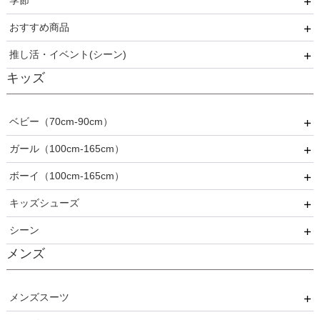
季節
REWAKES
面接・入学式
60代以上
職場
ミモレ丈・ひざ下
ノースリーブ
レース・チュール
おすすめ商品
ロング
半袖
刺繍
春
推し活・イベント(シーン)
5分丈・7分丈
ビジュー・スパンコール
夏
おすすめ商品
キッズ
長袖
フリル
秋
推し活・イベント
プリーツ
冬
ベビー（70cm-90cm）
ベロア
オールシーズン
ガール（100cm-165cm）
ドレス
ボーイ（100cm-165cm）
スーツ
フォーマル
キッズシューズ
カジュアル
ドレス
スーツ
シーン
その他衣装
ローファー
メンズ
キッズパンプス
結婚式
入園式
メンズスーツ
入学式