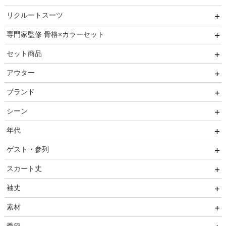
リクルートスーツ
マザードレス
持ち手なし
イヤリング
小物セット
セレモニースーツ
専門家監修 骨格×カラーセット
ベルト
セレモニー小物
リクルートスーツセット
セット商品
その他
推しに会う日はこれ♡
アウター
ブレスレット
高級レストランにぴったり！洗練された夜の装い
8点セット(ドレス＋小物7点)
ブランド
初めての結婚式参列はこれで間違いない！
6点セット(ドレス＋小物5点)
ファー
シーン
ご親族・マザードレス風
4点セット（ドレス＋小物3点）
ジャケット
AIMER
年代
同窓会に着ていきたい憧れドレスはこれ♡
コート
CELFORD
結婚式・パーティ
ゲスト・参列
ワンランク上を叶える謝恩会ドレス
FRAY I.D
成人式・同窓会
20代
スカート丈
好印象セレモニーコーデ 初めての卒園式もこれ一着で安心
SNIDEL
入卒・セレモニー
30代
友人
♡
袖丈
kaene
食事・挨拶
40代
親族
ミニ・ショート・膝上
素材
Phase Eight
仏事
50代
いとこ
膝丈
袖あり