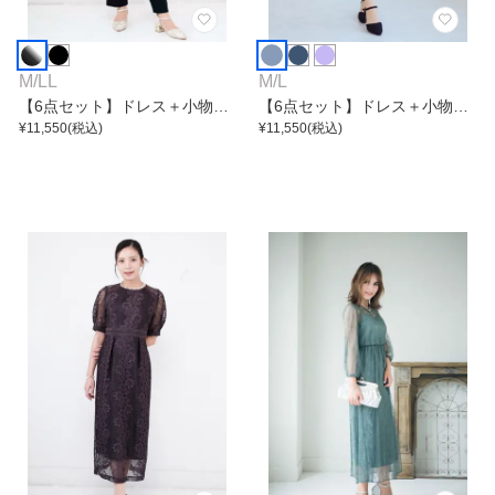
M
/
LL
M
/
L
【6点セット】ドレス＋小物5
【6点セット】ドレス＋小物5
点
¥
11,550
(税込)
点
¥
11,550
(税込)