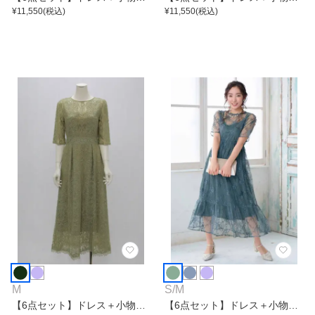
点
¥
11,550
(税込)
点
¥
11,550
(税込)
M
S
/
M
【6点セット】ドレス＋小物5
【6点セット】ドレス＋小物5